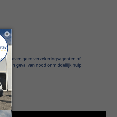
×
. "We hoeven geen verzekeringsagenten of
e ook in geval van nood onmiddellijk hulp