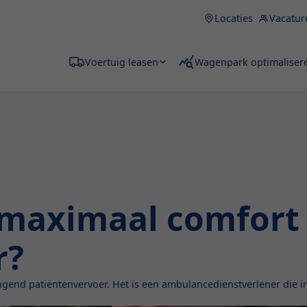
Locaties
Vacatur
Voertuig leasen
Wagenpark optimaliser
 maximaal comfort e
r?
gend patiëntenvervoer. Het is een ambulancedienstverlener die in 