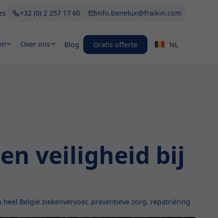
es
+32 (0) 2 257 17 60
info.benelux@fraikin.com
en
Over ons
Blog
Gratis offerte
NL
n veiligheid bij
heel België ziekenvervoer, preventieve zorg, repatriëring