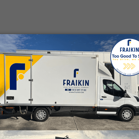
 de betrouwbare ondersteuning van Fraikin een grote troef
d terecht op het centrale nummer van Fraikin. Zo kunnen w
ste hulp bij leasing