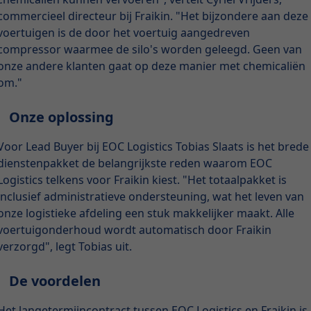
commercieel directeur bij Fraikin. "Het bijzondere aan deze
voertuigen is de door het voertuig aangedreven
compressor waarmee de silo's worden geleegd. Geen van
onze andere klanten gaat op deze manier met chemicaliën
om."
Onze oplossing
Voor Lead Buyer bij EOC Logistics Tobias Slaats is het brede
dienstenpakket de belangrijkste reden waarom EOC
Logistics telkens voor Fraikin kiest. "Het totaalpakket is
inclusief administratieve ondersteuning, wat het leven van
onze logistieke afdeling een stuk makkelijker maakt. Alle
voertuigonderhoud wordt automatisch door Fraikin
verzorgd", legt Tobias uit.
De voordelen
Het langetermijncontract tussen EOC Logistics en Fraikin is