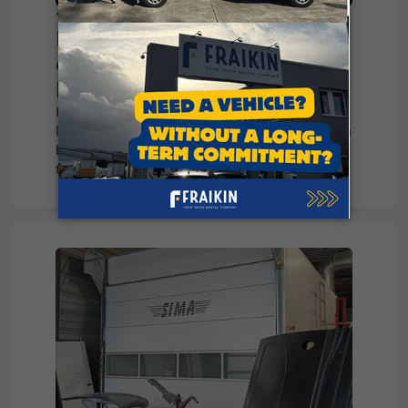
11/6/2024
Fraikin leidt de weg naar
elektrificatie van
bestelwagens
Fraikin wil als toonaangevende
leasingmaatschappij in de Benelux oplossingen
bieden om de elektrificatie van
transportvoertuigen proactief te stimuleren.