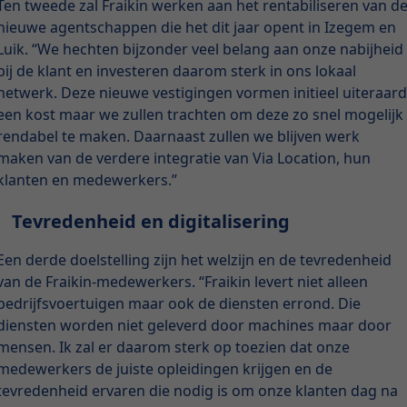
Ten tweede zal Fraikin werken aan het rentabiliseren van d
nieuwe agentschappen die het dit jaar opent in Izegem en
Luik. “We hechten bijzonder veel belang aan onze nabijheid
bij de klant en investeren daarom sterk in ons lokaal
netwerk. Deze nieuwe vestigingen vormen initieel uiteraar
een kost maar we zullen trachten om deze zo snel mogelijk
rendabel te maken. Daarnaast zullen we blijven werk
maken van de verdere integratie van Via Location, hun
klanten en medewerkers.”
Tevredenheid en digitalisering
Een derde doelstelling zijn het welzijn en de tevredenheid
van de Fraikin-medewerkers. “Fraikin levert niet alleen
bedrijfsvoertuigen maar ook de diensten errond. Die
diensten worden niet geleverd door machines maar door
mensen. Ik zal er daarom sterk op toezien dat onze
medewerkers de juiste opleidingen krijgen en de
tevredenheid ervaren die nodig is om onze klanten dag na