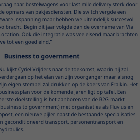
vraag naar bestelwagens voor last mile delivery sterk door
de opmars van pakjesdiensten. Die switch vergde een
zware inspanning maar hebben we uiteindelijk succesvol
volbracht. Begin dit jaar volgde dan de overname van Via
Location. Ook die integratie was veeleisend maar brachten
we tot een goed eind.”
Business to government
Nu kijkt Cyriel Vrijders naar de toekomst, waarin hij zal
verdergaan op het elan van zijn voorganger maar alsnog
zijn eigen stempel zal drukken op de koers van Fraikin. Het
businessplan voor de komende jaren ligt op tafel. Een
eerste doelstelling is het aanboren van de B2G-markt
(business to government) met organisaties als Fluvius en
bpost, een nieuwe pijler naast de bestaande specialisaties
in geconditioneerd transport, personentransport en
hydraulics.