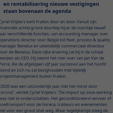
en rentabilisering nieuwe vestigingen
staan bovenaan de agenda
Cyriel Vrijders kent Fraikin door en door. Vanuit zijn
financiële achtergrond doorliep hij er de voorbije twaalf
jaar verschillende functies, van accounting manager over
operations director voor België tot fleet, process & quality
manager Benelux en uiteindelijk commercieel directeur
voor de Benelux. Deze rijke ervaring zal hij in de schaal
werpen als CEO. Hij neemt het roer over van Jan Van de
Perre, die de afgelopen vijf jaar succesvol aan het hoofd
stond en zich nu zal bezighouden met tijdelijk
projectmanagement buiten Fraikin.
“2020 was een uitzonderlijk jaar, niet het minst door
corona”, vertelt Cyriel Vrijders. “De impact op onze werking
was niet te onderschatten. Het geconditioneerd vervoer of
koeltransport voor de horeca, traiteurs en evenementen
viel voor een groot stuk weg. Maar tegelijkertijd steeg de