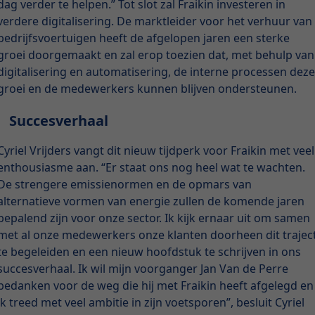
dag verder te helpen.” Tot slot zal Fraikin investeren in
verdere digitalisering. De marktleider voor het verhuur van
bedrijfsvoertuigen heeft de afgelopen jaren een sterke
groei doorgemaakt en zal erop toezien dat, met behulp van
digitalisering en automatisering, de interne processen dez
groei en de medewerkers kunnen blijven ondersteunen.
Succesverhaal
Cyriel Vrijders vangt dit nieuw tijdperk voor Fraikin met veel
enthousiasme aan. “Er staat ons nog heel wat te wachten.
De strengere emissienormen en de opmars van
alternatieve vormen van energie zullen de komende jaren
bepalend zijn voor onze sector. Ik kijk ernaar uit om samen
met al onze medewerkers onze klanten doorheen dit trajec
te begeleiden en een nieuw hoofdstuk te schrijven in ons
succesverhaal. Ik wil mijn voorganger Jan Van de Perre
bedanken voor de weg die hij met Fraikin heeft afgelegd en
ik treed met veel ambitie in zijn voetsporen”, besluit Cyriel