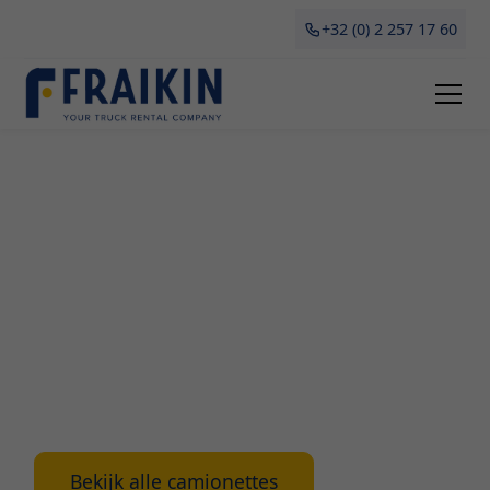
+32 (0) 2 257 17 60
Camionette Huren
Assebroek
Huur een camionette in Assebroek bij Fraikin voor
een flexibele en betaalbare oplossing. Perfect voor
verhuizingen, grote aankopen of tijdelijke
bedrijfsvraagstukken. Hier vind je alle info over
het huren van een camionette: voordelen, types en
belangrijke dingen om op te letten.
Bekijk alle camionettes