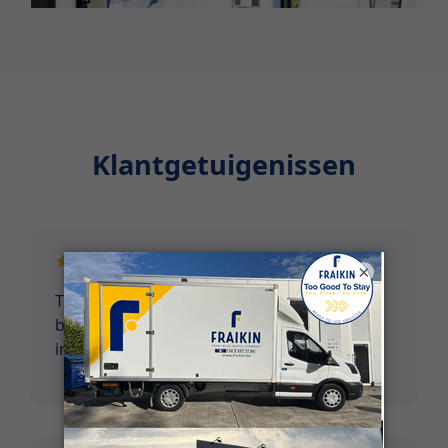
Klantgetuigenissen
×
Top service vanaf eerste contact tem terug
brengen van voertuig. Voertuigen verkeren
in perfecte staat! Niets op aan te merken.