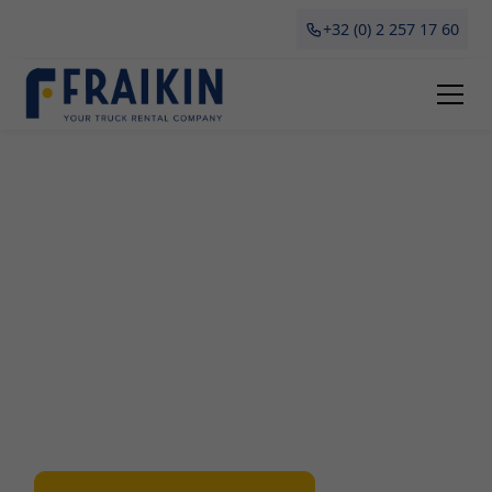
+32 (0) 2 257 17 60
Camionette Huren Bredene
Op zoek naar een flexibele en betaalbare
oplossing voor het huren of leasen van
camionettes in Bredene? Waarom kiezen voor
Fraikin! Onze professionele diensten en uitgebreid
assortiment maken ons de ideale partner. Lees
verder en ontdek alle voordelen, soorten
camionettes, en waar je op moet letten bij het
huren in Bredene.