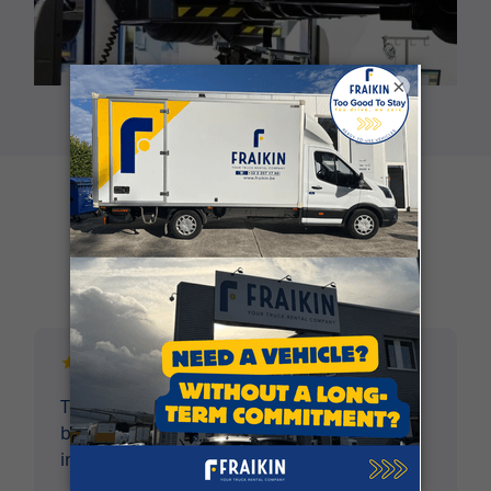
×
Klantgetuigenissen
Top service vanaf eerste contact tem terug
brengen van voertuig. Voertuigen verkeren
in perfecte staat! Niets op aan te merken.