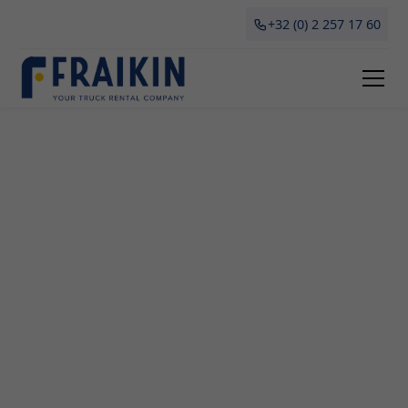
+32 (0) 2 257 17 60
Camionette Huren Brielen
Het leasen van een camionette in Brielen bij Fraikin
is dé oplossing voor elke ondernemer. Of het nu
gaat om verhuizingen, grote aankopen of tijdelijk
vervoer, onze camionettes bieden flexibiliteit en
betaalbaarheid. In dit artikel ontdek je alle
voordelen, types en waar je rekening mee moet
houden bij het huren van een camionette in
Antwerpen bij Fraikin. Maak het leven
gemakkelijker met professionele en betrouwbare
transportoplossingen!