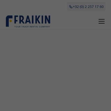
+32 (0) 2 257 17 60
Camionette Huren Brugge
Wil je een professionele en betrouwbare partner
voor het huren of leasen van een camionette in
Brugge? Dan ben je bij Fraikin aan het juiste adres.
Of het nu gaat om verhuizingen, grote aankopen
of tijdelijke vervoersoplossingen voor jouw bedrijf,
wij bieden altijd de ideale oplossing tegen een
betaalbare prijs. In dit artikel kom je alles te weten
over onze diensten voor camionetteverhuur in
Antwerpen. Ontdek de voordelen, verschillende
types en waardevolle tips om rekening mee te