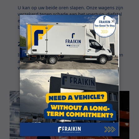
U kan op uw beide oren slapen. Onze wagens zijn
verzekerd tegen schade aan het voertuig, diefstal
×
en glasbreuk, burgerlijke aansprakelijkheid en
brand.
24/7 assistentie
In het geval van panne krijgt u een vervangwagen
aangeboden. We zijn 24/7 bereikbaar voor
wanneer het noodlot toeslaat.