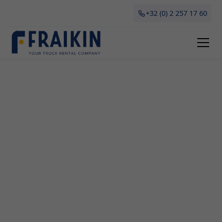
+32 (0) 2 257 17 60
Camionette Huren Dadizele
Bent u op zoek naar een betrouwbare partner
voor het huren of leasen van camionettes in
Dadizele? Zoek niet verder dan Fraikin. Als
marktleider in België biedt Fraikin uitgebreide
opties voor bedrijven die op zoek zijn naar
tijdelijke vervoersoplossingen. Of u nu een
professionele bestelwagen nodig heeft om te
verhuizen, goederen te transporteren of uw
activiteiten uit te breiden, bij ons vindt u wat u
zoekt.