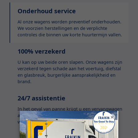
Onderhoud service
Al onze wagens worden preventief onderhouden.
We voorzien herstellingen en de verplichte
controles die binnen uw korte huurtermijn vallen.
100% verzekerd
U kan op uw beide oren slapen. Onze wagens zijn
verzekerd tegen schade aan het voertuig, diefstal
en glasbreuk, burgerlijke aansprakelijkheid en
brand.
24/7 assistentie
In het geval van panne krijgt u een vervangwagen
aangeboden. We zijn 24/7 bereikbaar voor
×
wanneer het noodlot toeslaat.