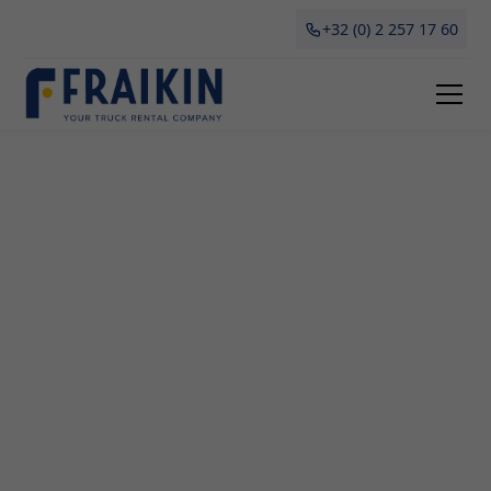
+32 (0) 2 257 17 60
Camionette Huren Damme
Betaalbare en flexibele
camionette huur in
Damme
Als Fraikin begrijpen wij als geen ander hoe
belangrijk het is voor bedrijven om over een
betrouwbaar en veelzijdig voertuig te beschikken.
Daarom bieden wij professionele verhuur- en
leasingdiensten van camionettes aan in Damme.
Of je nu gaat verhuizen, grote aankopen wilt doen