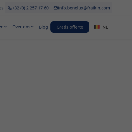
es
+32 (0) 2 257 17 60
info.benelux@fraikin.com
en
Over ons
Blog
Gratis offerte
NL