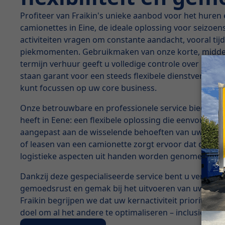
Profiteer van Fraikin's unieke aanbod voor het huren
camionettes in Eine, de ideale oplossing voor seizoe
activiteiten vragen om constante aandacht, vooral tij
piekmomenten. Gebruikmaken van onze korte, middel
termijn verhuur geeft u volledige controle over uw bed
staan garant voor een steeds flexibele dienstverlenin
kunt focussen op uw core business.
Onze betrouwbare en professionele service biedt pre
heeft in Eene: een flexibele oplossing die eenvoudig
aangepast aan de wisselende behoeften van uw onde
of leasen van een camionette zorgt ervoor dat de adm
logistieke aspecten uit handen worden genomen door
Dankzij deze gespecialiseerde service bent u verzeke
gemoedsrust en gemak bij het uitvoeren van uw dageli
Fraikin begrijpen we dat uw kernactiviteit prioriteit h
doel om al het andere te optimaliseren – inclusief het