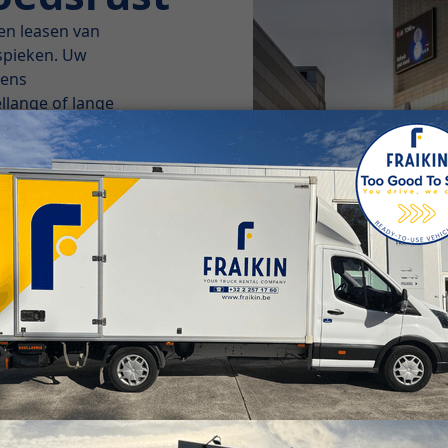
 en leasen van
nspieken. Uw
dens
lange of lange
rijfsvoering. Wij
g waardoor u zich
cies wat u nodig
 kan worden
rneming. Het huren
inistratieve- en
 Fraikin.
rd van meer
jkse taken. Bij
eeft, daarom is ons
 beheer va