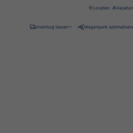
Locaties
Vacatur
Voertuig leasen
Wagenpark optimaliser
n Eine
bedrijfscamionettes, biedt
gen voor professioneel
s ideaal voor verschillende
van grote goederen of als
iten. Onze unieke