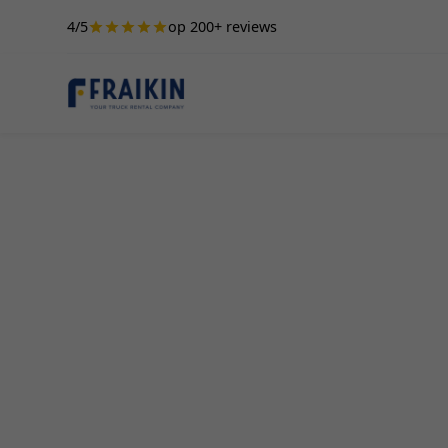
4/5
op 200+ reviews
Camionette Hure
Fraikin, specialist in de verhuur en leasing van 
een ruim assortiment aan hoogwaardige voertui
gebruik in Eine. Het huren van een camionette i
situaties, zoals bij het verhuizen, aanschaffen 
tijdelijk vervoersmiddel voor je bedrijfsactivite