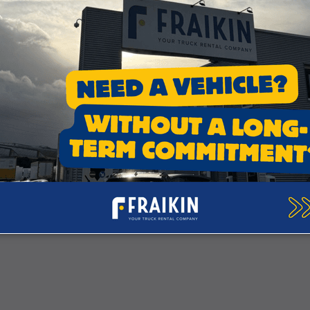
ze adviseurs en ontdek samen onze oplossingen om u te o