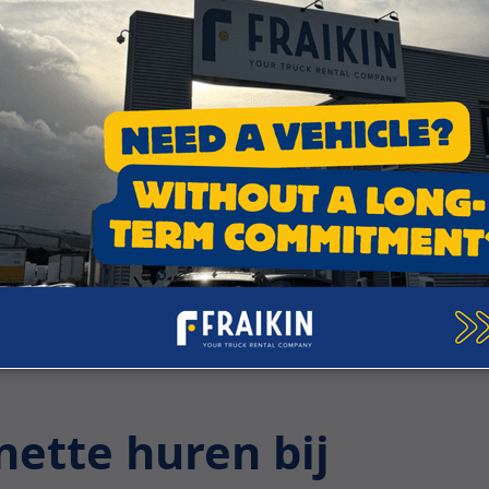
ze adviseurs en ontdek samen onze oplossingen om u te o
ette huren bij