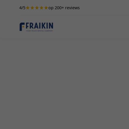
4/5
op 200+ reviews
Camionette Hur
Eksaarde
Het leasen of huren van een camionette in Eksaa
bedrijven die op zoek zijn naar betrouwbaar en 