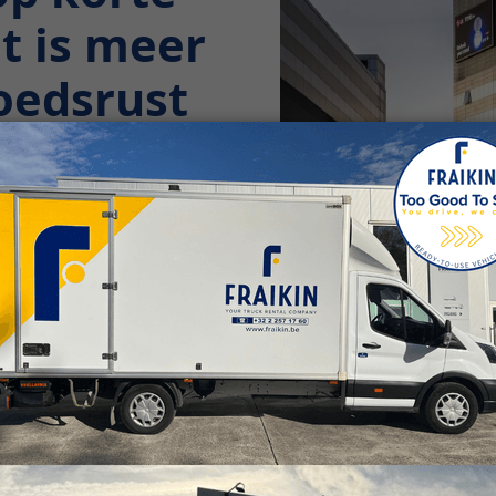
at is meer
moedsrust
eizoenspieken. Dit
lijken. Gelukkig
, middellange of
 je volledig richten
 al genoeg tijd en
tratieve en