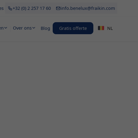
es
+32 (0) 2 257 17 60
info.benelux@fraikin.com
en
Over ons
Blog
Gratis offerte
NL