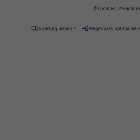
Locaties
Vacatur
Voertuig leasen
Wagenpark optimaliser
en
rde is essentieel voor
betaalbaar transport. Of je