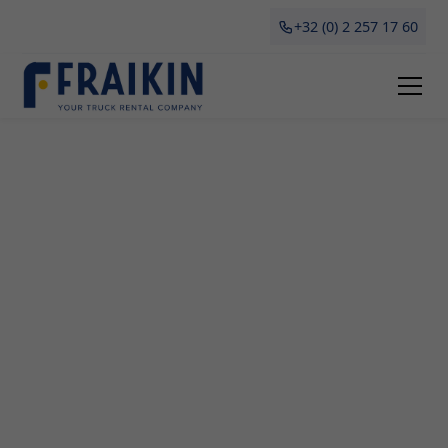
+32 (0) 2 257 17 60
Camionette Huren
Engelmanshoven
Als bedrijf in het verhuren en leasen van
camionettes aan professionelen, begrijpen we bij
Fraikin hoe handig het kan zijn om een camionette
te huren in Engelmanshoven. Of je nu gaat
verhuizen, grootschalige aankopen doet of
simpelweg tijdelijk vervoer nodig hebt voor je
bedrijfsactiviteiten, onze flexibele en betaalbare
huuropties bieden dé oplossing. Lees hieronder