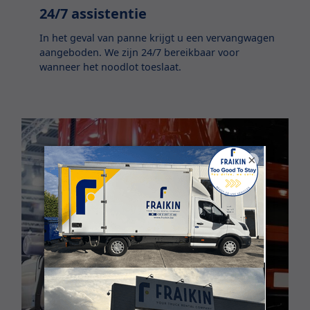
24/7 assistentie
In het geval van panne krijgt u een vervangwagen
aangeboden. We zijn 24/7 bereikbaar voor
wanneer het noodlot toeslaat.
×