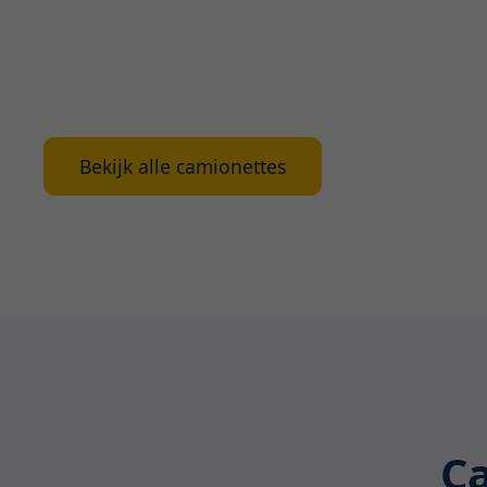
camionette beschikbaar. Ontdek hier alles wat 
huren van een camionette in Gistel; van de voor
types en waarop te letten bij het huren.
Bekijk alle camionettes
Ca