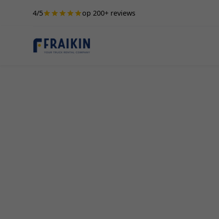
4/5
op 200+ reviews
Camionette Hure
Wanneer je een professioneel bedrijf runt in Gis
vertrouwen op kwalitatieve en betrouwbare voe
camionette biedt dan ook de perfecte oplossing
situaties. Of het nu gaat om verhuizingen, tran
tijdelijk vervoer voor je onderneming, Fraikin hee