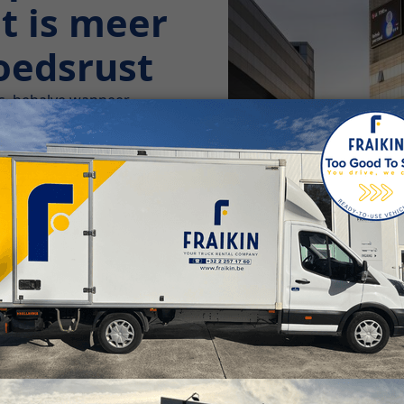
at is meer
moedsrust
ls, behalve wanneer
kan het huren van
n flexibele
role over uw
angrijk is. Om die
ken van onze
eke aspecten uit