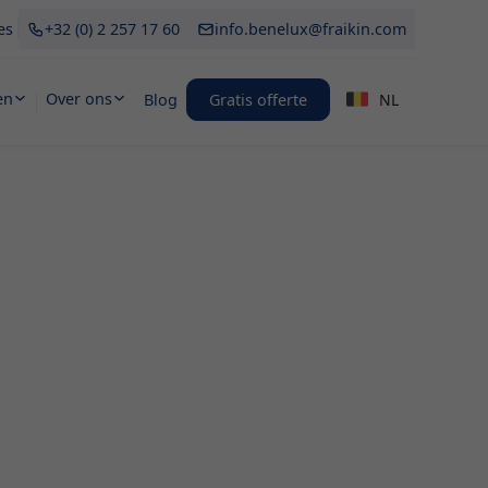
es
+32 (0) 2 257 17 60
info.benelux@fraikin.com
en
Over ons
Blog
Gratis offerte
NL