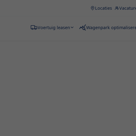
Locaties
Vacatur
Voertuig leasen
Wagenpark optimaliser
n Gistel
tel, wil je kunnen
rtuigen. Het huren van een
 voor verschillende
sport van grote goederen of
ft altijd de juiste