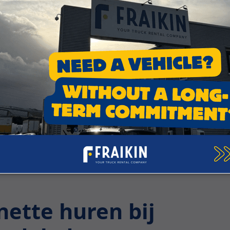
ze adviseurs en ontdek samen onze oplossingen om u te o
ette huren bij