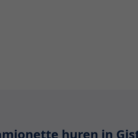
je moet weten over het
delen tot de verschillende
mionette huren in Gis