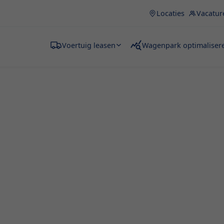
Locaties
Vacatur
Voertuig leasen
Wagenpark optimaliser
en
e huren