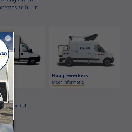
nettes te huur.
×
ns
Hoogtewerkers
atie
Meer informatie
n alternatief.