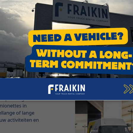
op korte
at is meer
moedsrust
zoenspieken in uw
e oplossing voor u.
mionettes in
dellange of lange
uw activiteiten en