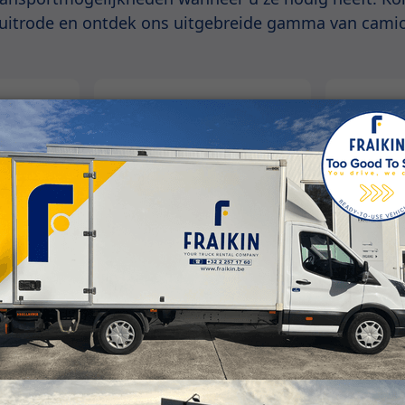
ruitrode en ontdek ons uitgebreide gamma van camio
Vrachtwagens
Bakwage
Meer informatie
Meer inform
is voor de geselecteerde termijn. Indien nodig zoeken we naar ee