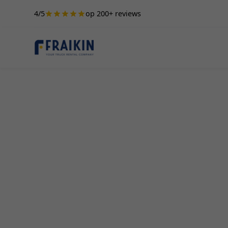
4/5
op 200+ reviews
Camionette Hur
Gruitrode
Een camionett