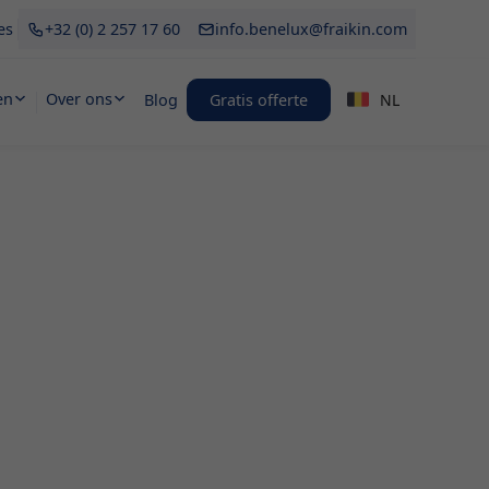
es
+32 (0) 2 257 17 60
info.benelux@fraikin.com
en
Over ons
Blog
Gratis offerte
NL