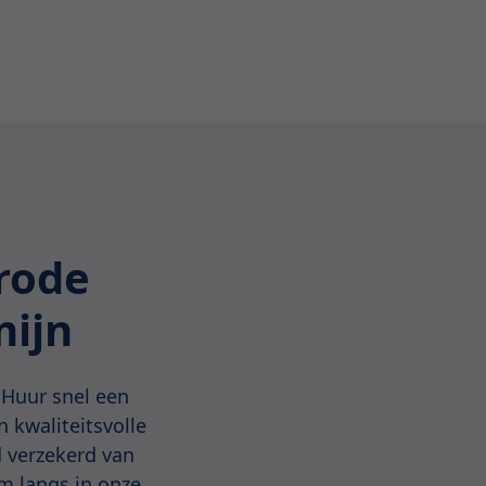
rode
mijn
 Huur snel een
 kwaliteitsvolle
d verzekerd van
m langs in onze