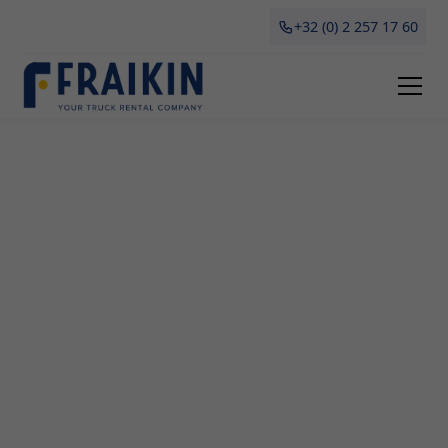
+32 (0) 2 257 17 60
Camionette Huren Halmaal
Een professionele bedrijfsoplossing voor het
huren en leasen van camionettes in Halmaal? Dat
is wat Fraikin biedt. Of je nu verhuist, grote
aankopen doet of een tijdelijk vervoersmiddel
nodig hebt voor je onderneming, onze
camionettes zijn flexibel en betaalbaar. In dit
artikel bespreken we alles wat je moet weten over
het huren van een camionette in Halmaal, inclusief
de voordelen, beschikbare modellen en waar je op
moet letten.