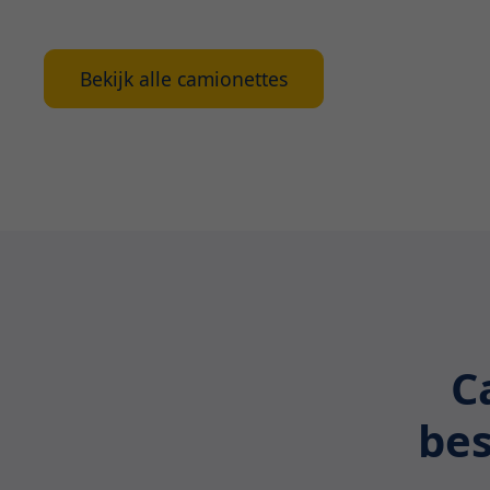
Bekijk alle camionettes
C
bes