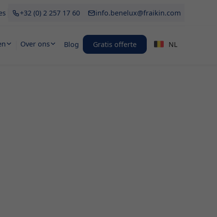
es
+32 (0) 2 257 17 60
info.benelux@fraikin.com
en
Over ons
Blog
Gratis offerte
NL