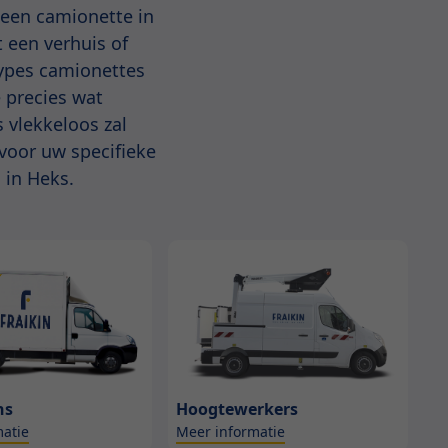
 een camionette in
t een verhuis of
types camionettes
 precies wat
 vlekkeloos zal
 voor uw specifieke
 in Heks.
ns
Hoogtewerkers
atie
Meer informatie