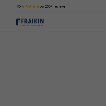
4/5
op 200+ reviews
Camionette Hur
Camionette huren in Heks? Fraikin biedt de bes
professionals. Of het nu gaat om verhuizen, grot
transport, wij hebben de juiste camionette voor j
onze diensten in Antwerpen: voordelen, verschil
huur.