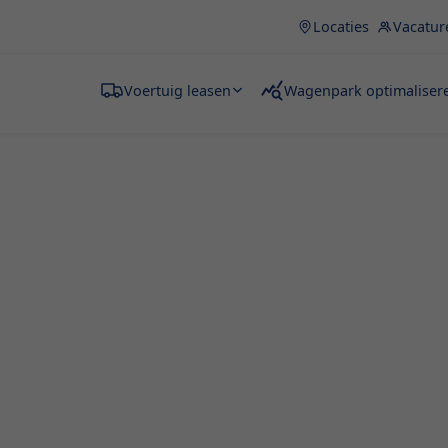
Locaties
Vacatur
Voertuig leasen
Wagenpark optimaliser
en Heks
te oplossing voor
e aankopen of tijdelijk
ou. Hier lees je alles over
lende types en tips bij