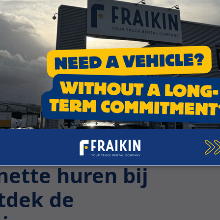
ze adviseurs en ontdek samen onze oplossingen om u te o
ette huren bij
ntdek de