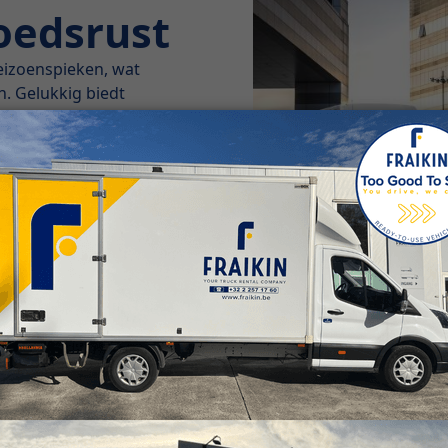
moedsrust
eizoenspieken, wat
. Gelukkig biedt
dellange of lange
 controle behouden
 - en dat is precies
ij de