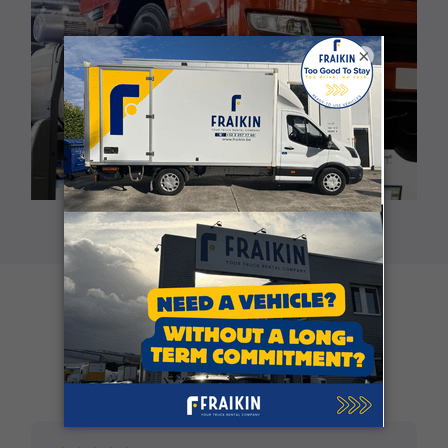
×
Klantgetuigenissen