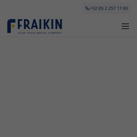
+32 (0) 2 257 17 60
Camionette Huren Helen-
Bos
Op zoek naar een betrouwbare partner voor het
huren van een camionette in Helen-Bos? Look no
further! Fraikin is dé specialist in het verhuren en
leasen van topkwaliteit camionettes aan
professionelen. Of je nu staat te popelen om te
gaan verhuizen, grote aankopen te doen of
simpelweg tijdelijk transport nodig hebt voor je
bedrijf, onze flexibele en betaalbare oplossingen