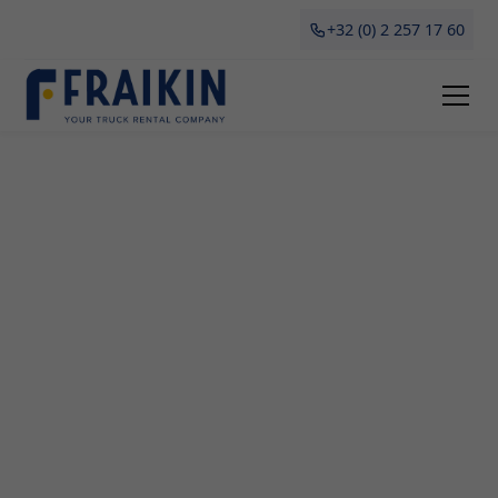
+32 (0) 2 257 17 60
Camionette Huren Herten
Op zoek naar de perfecte camionette in Herten?
Bij Fraikin ben je aan het juiste adres voor
professionele verhuur en leasing. Of je nu gaat
verhuizen, grote aankopen moet vervoeren of
tijdelijk een transportmiddel nodig hebt voor je
bedrijf – onze flexibele en betaalbare camionettes
zijn de ideale oplossing. In deze gids bespreken
we alles wat je moet weten over het huren van een
camionette in Antwerpen, inclusief voordelen,
types en waarop te letten bij het zoeken naar jouw