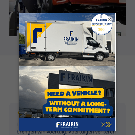
×
Klantgetuigenissen
Top service vanaf eerste contact tem terug
brengen van voertuig. Voertuigen verkeren