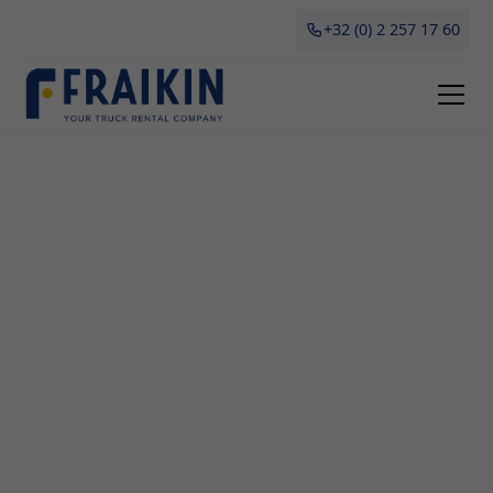
+32 (0) 2 257 17 60
Camionette Huren Heurne
Als professionele onderneming is Fraikin de ideale
partner voor het huren en leasen van
bedrijfscamionettes in Heurne. Of je nu een
verhuis plant, grote aankopen moet doen of
tijdelijk vervoer nodig hebt, onze camionettes
bieden dé oplossing voor al jouw
transportbehoeften. In dit artikel ontdek je alles
wat je moet weten over het huren van een
betrouwbare camionette in Antwerpen: voordelen,
verschillende types en waarop te letten.