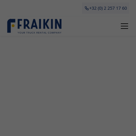
+32 (0) 2 257 17 60
Camionette Huren Kapelle-
Op-Den-Bos
Als bedrijf in Kapelle-Op-Den-Bos is Fraikin de
ideale partner voor het huren en leasen van
camionettes. Met ons ruime aanbod bieden we
oplossingen op maat voor professionelen die
behoefte hebben aan tijdelijke of langdurige
mobiliteit. In dit artikel ontdek je alle voordelen,
verschillende types en waar je op moet letten bij
het huren van een camionette in Antwerpen.