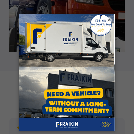
×
Klantgetuigenissen