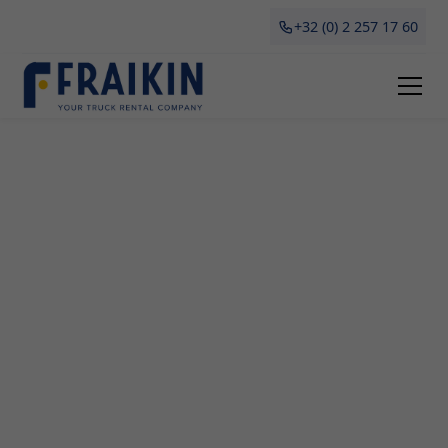
+32 (0) 2 257 17 60
Camionette Huren Kaulille
Een betrouwbare partner vinden voor het huren
of leasen van een camionette in Kaulille? Ontdek
Fraikin, jouw expert op vlak van
bedrijfsvoertuigen. Of je nu meubels wil
vervoeren, leveringen moet uitvoeren of tijdelijk
extra ruimte nodig hebt voor jouw onderneming,
onze verhuurservice biedt de perfecte flexibele en
kostenefficiënte oplossing. Lees hier alles over
camionette huur in Antwerpen, inclusief de
voordelen, verschillende types en belangrijke