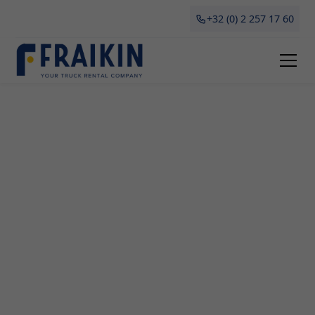
+32 (0) 2 257 17 60
Camionette Huren
Kessenich
Als professionele onderneming kan je bij Fraikin in
Kessenich een camionette huren voor al jouw
transportbehoeften. Of het nu gaat om een
verhuis, grote aankopen of tijdelijk vervoer voor je
bedrijf, onze flexibele en betaalbare camionettes
zijn de perfecte oplossing. Ontdek in dit artikel
alles wat je moet weten over het huren van een
camionette in Kessenich, inclusief voordelen,