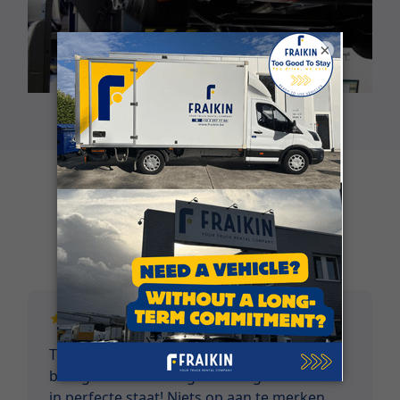
×
Klantgetuigenissen
Top service vanaf eerste contact tem terug
brengen van voertuig. Voertuigen verkeren
in perfecte staat! Niets op aan te merken.