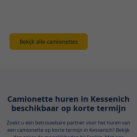
verschillende types en belangrijke
aandachtspunten bij het huren ervan. Vertrouw
op Fraikin voor jouw betrouwbare partnerschap in
mobiliteit!
Bekijk alle camionettes
Camionette huren in Kessenich
beschikbaar op korte termijn
Zoekt u een betrouwbare partner voor het huren van
een camionette op korte termijn in Kessenich? Bekijk