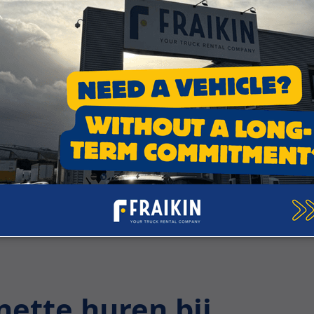
ze adviseurs en ontdek samen onze oplossingen om u te o
ette huren bij