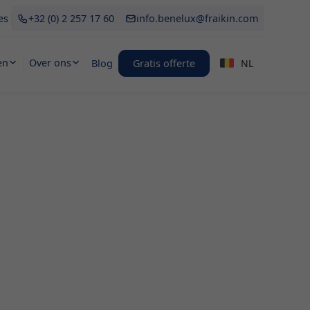
es
+32 (0) 2 257 17 60
info.benelux@fraikin.com
en
Over ons
Blog
Gratis offerte
NL