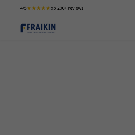
4/5
op 200+ reviews
Camionette Hur
Kortenberg
Een professionele camionette huren in Kortenbe
mogelijk. Of je nu een zakelijke verhuizing pla