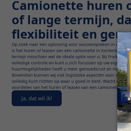
Camionette huren 
of lange termijn, d
flexibiliteit en ge
Op zoek naar een oplossing voor seizoenspieken in uw profe
is het huren of leasen van een camionette in Kortenberg op
termijn misschien wel de ideale optie voor u. Bij Fraikin beh
volledige controle en kunt u zich focussen op uw eigen zaak
huurmogelijkheden heeft u meer gemoedsrust en minder ad
Bovendien kunnen wij ook logistieke aspecten voor onze r
volledig kunt richten op waar u goed in bent. Wacht dus nie
voordelen van het huren of leasen van een camionette bij Fr
Ja, dat wil ik!