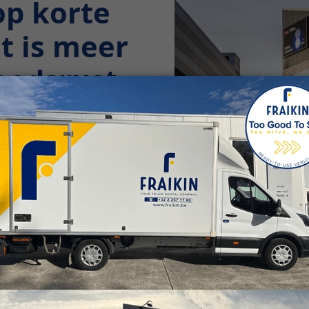
op korte
at is meer
moedsrust
ssionele activiteiten? Dan
 korte, middellange of lange
oudt u namelijk altijd de
. Met onze flexibele
ministratieve zorgen.
ekening nemen, zodat u zich
t langer en ontdek zelf de
aikin in Kortenberg!