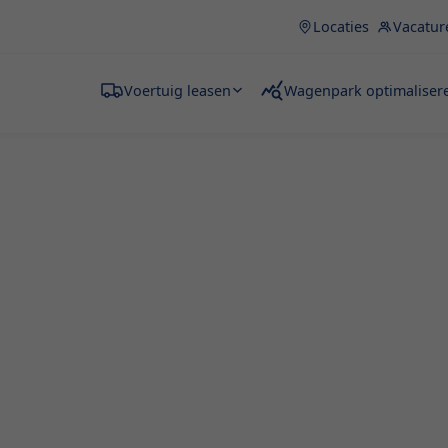
Locaties
Vacatur
Voertuig leasen
Wagenpark optimaliser
en
rg? Fraikin maakt het
nt, grote aankopen moet