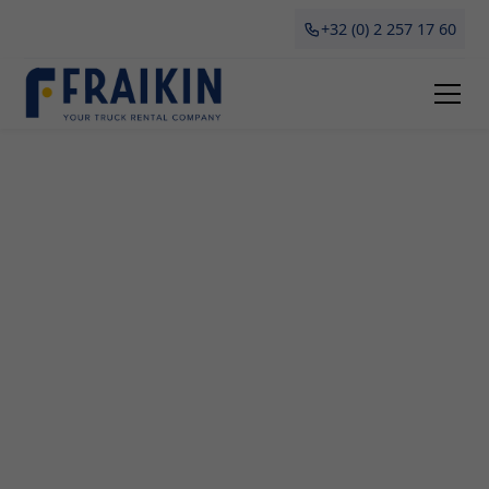
+32 (0) 2 257 17 60
Camionette Huren Kuringen
Het huren van een camionette in Kuringen is bij
Fraikin snel en eenvoudig geregeld. Ons ruime
aanbod aan professionele camionettes biedt de
perfecte oplossing voor al je zakelijke
transportbehoeften. Of je nu aan het verhuizen
bent, grote aankopen gaat doen of tijdelijk extra
vervoer nodig hebt, onze betrouwbare
camionettes staan voor je klaar. Ontdek hier alles
wat je moet weten over het huren van een
camionette in Kuringen, inclusief de voordelen die