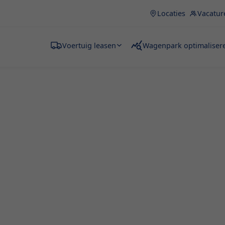
Locaties
Vacatur
Voertuig leasen
Wagenpark optimaliser
en
oplossing voor zowel
izen, grote aankopen wilt