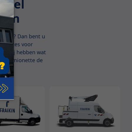
joel
mijn
enjoel? Dan bent u
mionettes voor
us, wij hebben wat
huurcamionette de