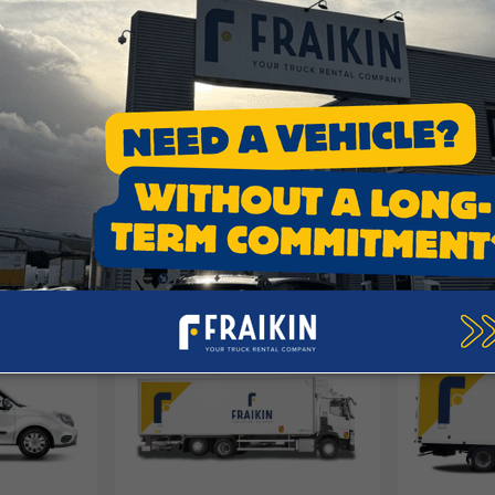
ionette huren in Loven
chikbaar op korte ter
ar een korte termijn verhuur van camionettes in Lov
an het juiste adres! Wij bieden verschillende type ca
ruik. Of het nu gaat om een verhuiswagen of bestelb
et onze snelle service kunt u binnenkort al met uw 
weg op in Lovenjoel en omstreken.