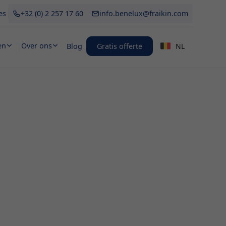
es
+32 (0) 2 257 17 60
info.benelux@fraikin.com
en
Over ons
Blog
Gratis offerte
NL