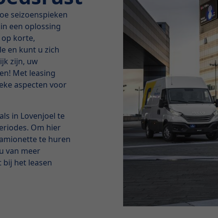
 hoe seizoenspieken
kin een oplossing
 op korte,
e en kunt u zich
jk zijn, uw
ben! Met leasing
ieke aspecten voor
ls in Lovenjoel te
eriodes. Om hier
camionette te huren
t u van meer
 bij het leasen