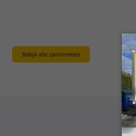
Kortom, ben je op zoek naar een betrouwbare e
voor het huren van een camionette in Lovenjoel?
geniet van onze uitstekende service en ruime 
Contacteer ons vandaag nog of vraag vrijblijven
Bekijk alle camionettes