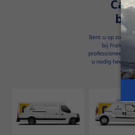
Cam
bes
Bent u op zoek na
bij Fraikin a
professioneel geb
u nodig heeft. M