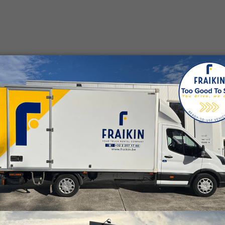
n betaalbare oplossing
 Kies dan voor Fraikin en
keuze aan mogelijkheden.
d een offerte aan!