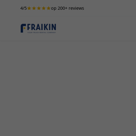
4/5
op 200+ reviews
Camionette Hur
Lovenjoel
Een camionette huren in Lovenjoel is de ideale 
particulieren als bedrijven. Of je nu gaat verhu