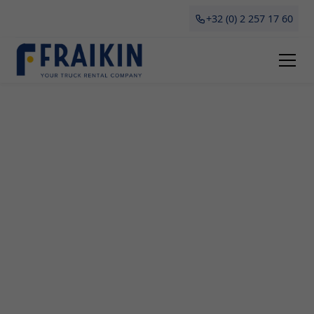
+32 (0) 2 257 17 60
Camionette Huren Mal
Een camionette huren in Mal? Fraikin biedt
flexibele en betaalbare verhuurdiensten voor
professionelen. Of je nu gaat verhuizen, grote
aankopen wilt doen of tijdelijk transport nodig
hebt voor je bedrijf, wij hebben de perfecte
oplossing voor jou. Lees hier alles wat je moet
weten over het huren van een camionette in
Antwerpen: de voordelen, verschillende types en
waarop te letten bij huur.