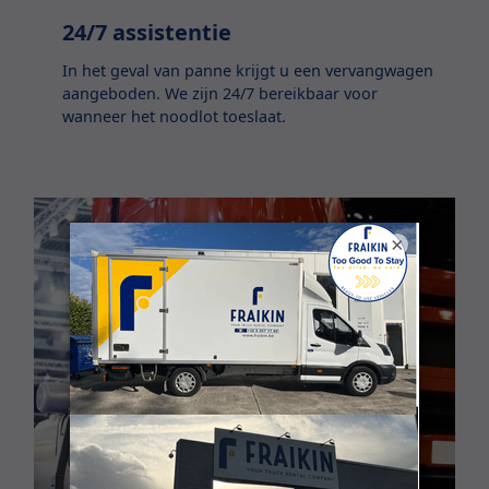
24/7 assistentie
In het geval van panne krijgt u een vervangwagen
aangeboden. We zijn 24/7 bereikbaar voor
wanneer het noodlot toeslaat.
×