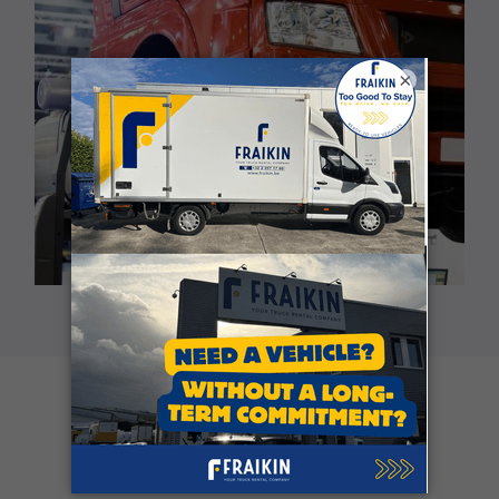
×
Klantgetuigenissen