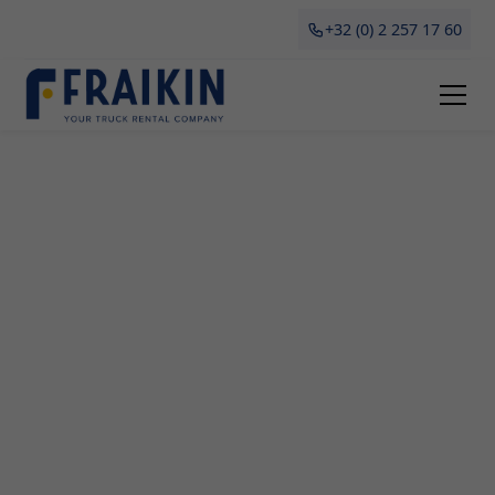
+32 (0) 2 257 17 60
Camionette Huren Moen
Als professioneel bedrijf in Moen is Fraikin dé
specialist op het gebied van camionette verhuur
en leasing. Of je nu bezig bent met een verhuizing,
aankoop of tijdelijk vervoer voor je bedrijf nodig
hebt, onze flexibele en betaalbare opties bieden
uitkomst. In deze gids bespreken we alles wat je
moet weten over het huren van een camionette in
Moen, waaronder de voordelen, verschillende
types beschikbaar bij Fraikin en waarop te letten
bij het huren.