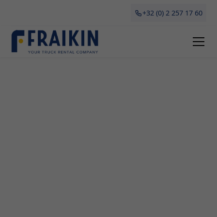
+32 (0) 2 257 17 60
Camionette Huren
Morkhoven
Camionette huren in Morkhoven? Fraikin biedt
professionele oplossingen voor het tijdelijk leasen
of verhuren van camionettes. Of je nu gaat
verhuizen, grote aankopen wilt doen of nood hebt
aan een tijdelijk vervoersmiddel voor je bedrijf,
onze flexibele en betaalbare huuropties helpen jou
efficiënt op weg. Lees hier alles wat je moet weten
over het huren van een camionette in Antwerpen: