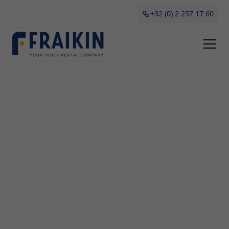
+32 (0) 2 257 17 60
Camionette Huren Neervelp
Een betrouwbare en efficiënte manier om
gemakkelijk een camionette te huren in Neervelp
voor professionele doeleinden? Kies dan voor
Fraikin, gespecialiseerd in het verhuren en leasen
van bedrijfsvoertuigen. Of je nu gaat verhuizen,
grote aankopen wil doen of tijdelijk transport
nodig hebt voor je zaak, onze flexibele
oplossingen bieden de perfecte oplossing. Lees
hier alles wat je moet weten over het huren van
een camionette in Neervelp, inclusief de