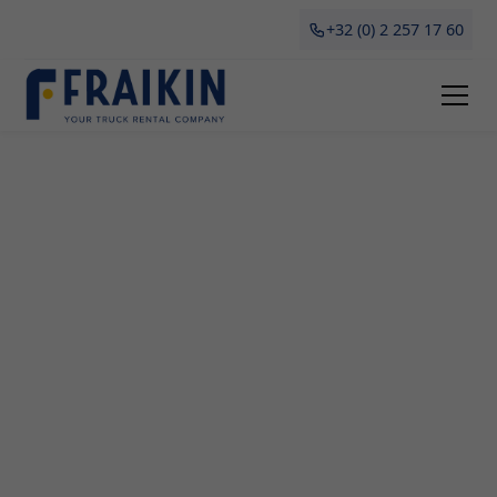
+32 (0) 2 257 17 60
Camionette Huren
Oombergen
Bij Fraikin begrijpen we dat het huren van een
camionette in Oombergen veel voordelen met zich
meebrengt. Of het nu gaat om verhuizen, grote
aankopen of tijdelijk bedrijfsvervoer - een
camionette biedt flexibiliteit en betaalbaarheid.
Ontdek hier alles wat je moet weten over het
huren van een camionette in Antwerpen, inclusief
de soorten die beschikbaar zijn en waarop je moet