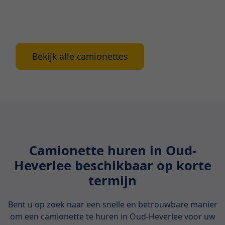
Oud-Heverlee, inclusief de voordelen, beschikbare
types en waarop te letten bij het kiezen van jouw
ideale huurcamionette.
Bekijk alle camionettes
Camionette huren in Oud-
Heverlee beschikbaar op korte
termijn
Bent u op zoek naar een snelle en betrouwbare manier
om een camionette te huren in Oud-Heverlee voor uw