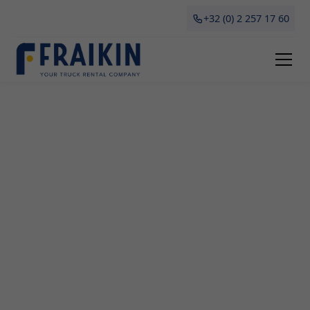
+32 (0) 2 257 17 60
Camionette Huren Oud-
Heverlee
Waarom zou je een camionette huren in Oud-
Heverlee? Het kan zijn dat je gaat verhuizen, grote
aankopen moet doen of een tijdelijk
vervoersmiddel nodig hebt voor jouw bedrijf. Bij
Fraikin begrijpen we dat elke situatie uniek is en
daarom bieden wij flexibele en betaalbare
oplossingen. In deze gids ontdek je alles wat je
moet weten over het huren van een camionette in