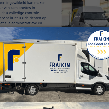
aken ingewikkeld kan maken.
ur van camionettes in
dt u volledige controle
service kunt u zich richten op
et alle administratieve en