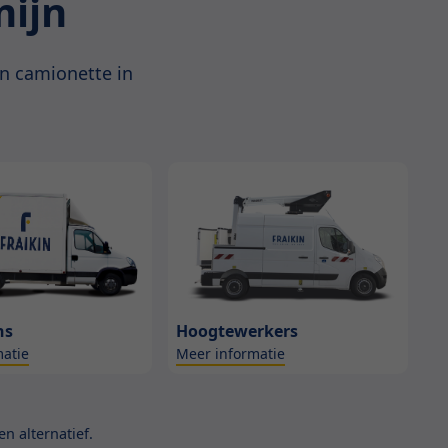
mijn
n camionette in
ns
Hoogtewerkers
atie
Meer informatie
n alternatief.