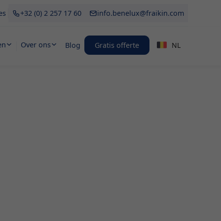
es
+32 (0) 2 257 17 60
info.benelux@fraikin.com
en
Over ons
Blog
Gratis offerte
NL