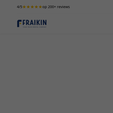
4/5
op 200+ reviews
Camionette Hur
Rosmeer
Op zoek naar de perfecte camionette om te hur
biedt de beste oplossing voor jouw behoeften! O