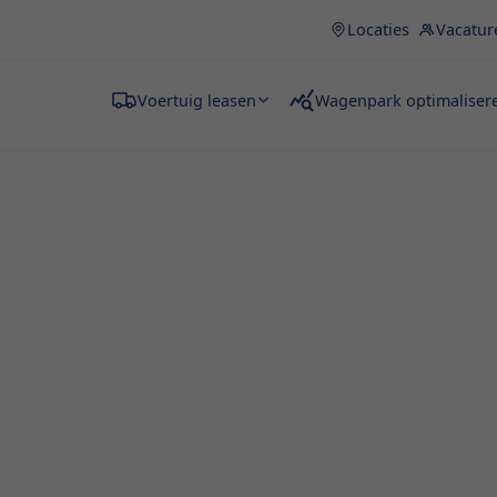
Locaties
Vacatur
Voertuig leasen
Wagenpark optimaliser
en
en in Rosmeer? Fraikin
f je nu verhuist, grote