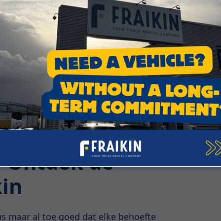
ze adviseurs en ontdek samen onze oplossingen om u te o
ette huren bij
? Ontdek de
kin
s maar al toe goed dat elke behoefte