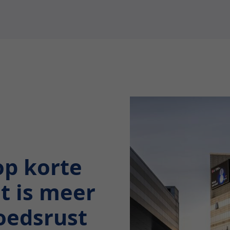
op korte
at is meer
moedsrust