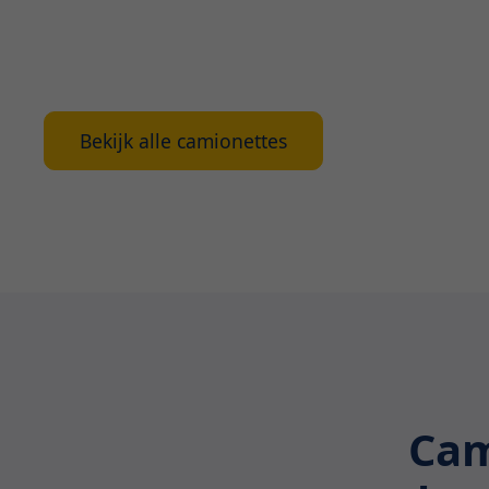
aankopen doet of een tijdelijke bedrijfswagen n
selectie van camionettes zal aan al je eisen vol
waarom ons verhuuraanbod het beste is in Ant
Bekijk alle camionettes
Cam