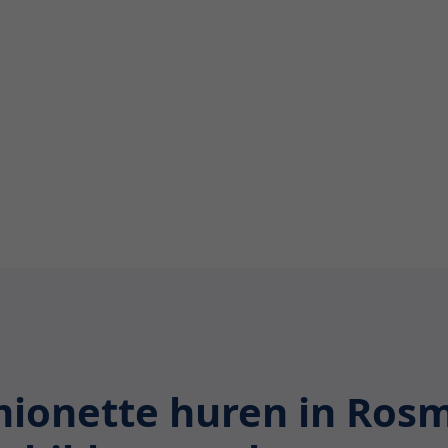
odig hebt, onze uitgebreide
doen. Lees verder en ontdek
werpen.
ionette huren in Ros