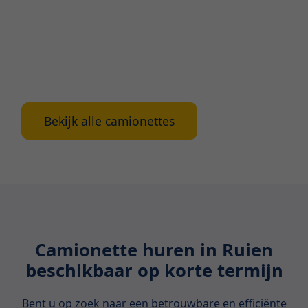
oplossing. In dit artikel vind je alle informatie die jij
als professional in Ruien nodig hebt over
camionette verhuur, inclusief de voordelen,
beschikbare types en belangrijke
aandachtspunten bij het huren ervan.
Bekijk alle camionettes
Camionette huren in Ruien
beschikbaar op korte termijn
Bent u op zoek naar een betrouwbare en efficiënte