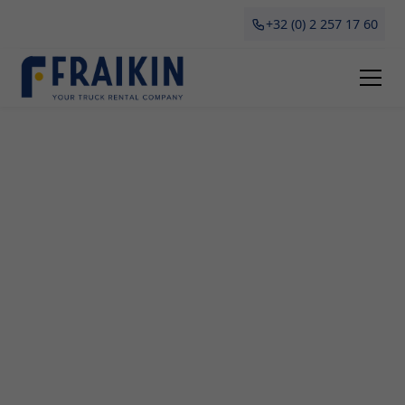
+32 (0) 2 257 17 60
Camionette Huren Ruien
Ben je op zoek naar een betrouwbare en
professionele partner voor het huren of leasen
van een camionette in Ruien? Dan ben je bij Fraikin
aan het juiste adres. Wij bieden bedrijven de
mogelijkheid om flexibel en voordelig gebruik te
maken van onze uitgebreide vloot aan
camionettes voor verschillende doeleinden. Of je
nu gaat verhuizen, grote aankopen moet doen of
tijdelijk vervoer nodig hebt voor jouw
onderneming, bij ons vind je altijd de perfecte