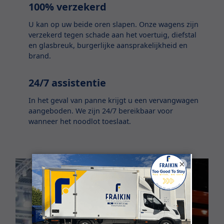
100% verzekerd
U kan op uw beide oren slapen. Onze wagens zijn
verzekerd tegen schade aan het voertuig, diefstal
en glasbreuk, burgerlijke aansprakelijkheid en
brand.
24/7 assistentie
In het geval van panne krijgt u een vervangwagen
aangeboden. We zijn 24/7 bereikbaar voor
wanneer het noodlot toeslaat.
×