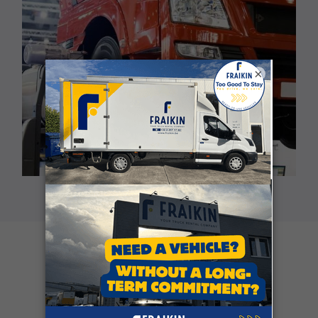
×
Klantgetuigenissen