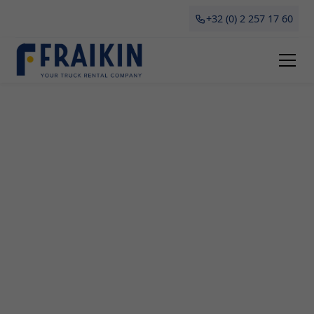
+32 (0) 2 257 17 60
Camionette Huren
Runkelen
Het huren van een camionette is een slimme
keuze voor bedrijven in Runkelen. Of je nu aan het
verhuizen bent, grote goederen moet
transporteren of gewoon tijdelijk een voertuig
nodig hebt, Fraikin biedt de perfecte oplossing
met hun uitgebreide vloot van huur- en
leasecamionettes. In dit artikel ontdek je alles wat
je moet weten over het huren van een camionette