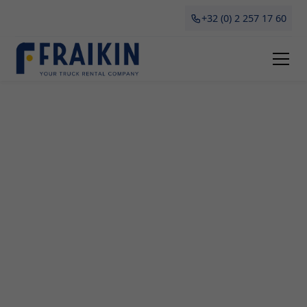
+32 (0) 2 257 17 60
Camionette Huren
Scheldewindeke
Een professionele camionette huren in
Scheldewindeke? Fraikin biedt de oplossing. Of je
nu gaat verhuizen, grote aankopen doet of tijdelijk
vervoer voor je bedrijf nodig hebt, onze
camionettes zijn flexibel en betaalbaar. Lees hier
alles over het huren van een camionette in
Scheldewindeke; van voordelen en soorten tot
waar je op moet letten bij huur.