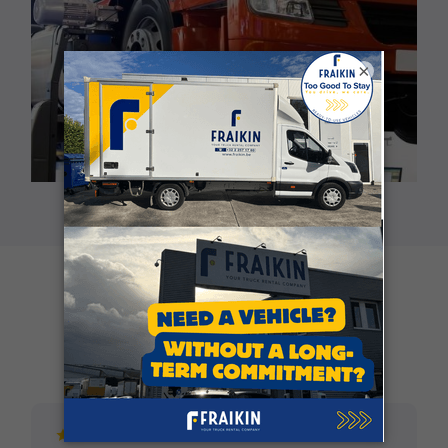
×
Klantgetuigenissen