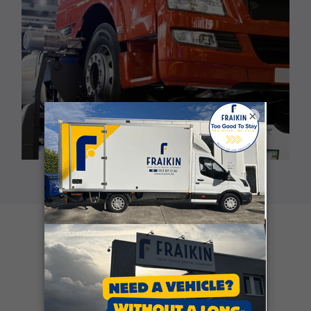
×
Klantgetuigenissen