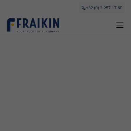
+32 (0) 2 257 17 60
Camionette Huren Sint-
Amandsberg
Een professionele bedrijfswagen nodig in Sint-
Amandsberg? Kies voor huren of leasen bij Fraikin!
Onze camionettes zijn flexibel, betaalbaar en
geschikt voor tal van toepassingen zoals
verhuizingen, transport van grote aankopen en
tijdelijk gebruik binnen jouw bedrijf. In dit artikel
vertellen we je alles wat je moet weten over het
huren van een kwalitatieve camionette in