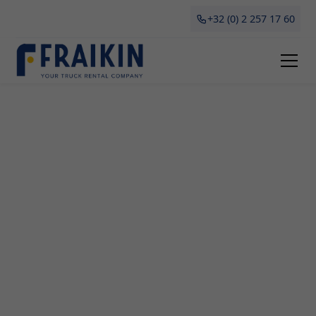
+32 (0) 2 257 17 60
Camionette Huren Vollezele
Als professioneel bedrijf in Vollezele begrijpt
Fraikin dat het huren van een camionette voor
verschillende doeleinden erg handig kan zijn. Of je
nu gaat verhuizen, grote aankopen wilt doen of
tijdelijk extra vervoersmiddelen nodig hebt voor je
onderneming, met onze flexibele en betaalbare
camionettes ben je altijd goed geholpen. In dit
blogartikel lichten we alle voordelen toe van het
huren van een camionette in Antwerpen,
bespreken we de soorten beschikbare