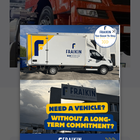
×
Klantgetuigenissen