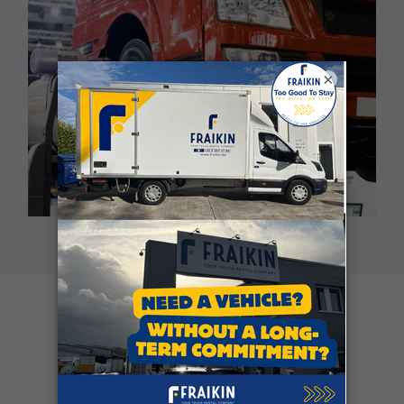
×
Klantgetuigenissen