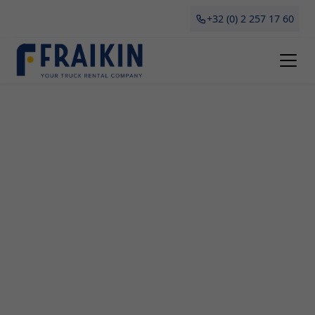
+32 (0) 2 257 17 60
Camionette Huren Welle
Een betrouwbare partner voor professionelen die
op zoek zijn naar een camionette in Welle? Kies
dan voor Fraikin, dé specialist in het verhuren en
leasen van bedrijfscamionettes. Of je nu gaat
verhuizen, grote aankopen moet vervoeren of
tijdelijk transport nodig hebt voor je
onderneming, onze flexibele en betaalbare
camionettes bieden de perfecte oplossing. Lees nu
alles over de voordelen, verschillende types en
belangrijke aandachtspunten bij het huren van