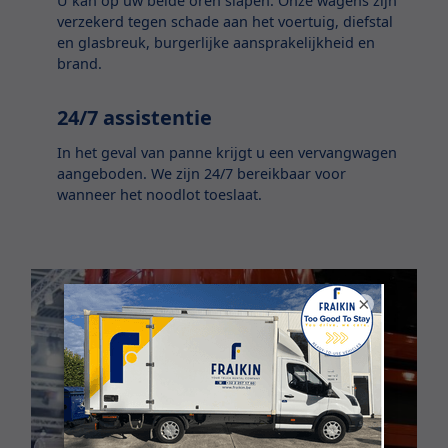
U kan op uw beide oren slapen. Onze wagens zijn
verzekerd tegen schade aan het voertuig, diefstal
en glasbreuk, burgerlijke aansprakelijkheid en
brand.
24/7 assistentie
In het geval van panne krijgt u een vervangwagen
aangeboden. We zijn 24/7 bereikbaar voor
wanneer het noodlot toeslaat.
×