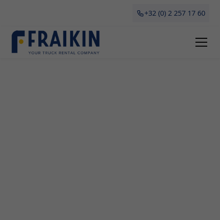
+32 (0) 2 257 17 60
Camionette Huren Wervik
Op zoek naar een betrouwbare oplossing voor het
tijdelijk huren van een camionette in Wervik? Bij
Fraikin bieden we professionele leasing en
verhuur aan van hoogwaardige camionettes. Of je
nu gaat verhuizen, grote aankopen wilt vervoeren
of behoefte hebt aan een tijdelijk werkvoertuig, wij
hebben de perfecte optie voor jou. Ontdek meer
over onze diensten en waarom wij de beste keuze
zijn voor het huren van een camionette in
Antwerpen.