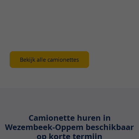
zoektochten naar passend vervoer in Wezembeek-
Oppem maar bel ons rechtstreeks op om jouw
huur of lease snel en eenvoudig te regelen. Onze
ervaren medewerkers staan klaar met advies en
hun expertise, alsook kan je online bij ons terecht
voor reserveringen 24/7.
Bekijk alle camionettes
Camionette huren in
Wezembeek-Oppem beschikbaar
op korte termijn