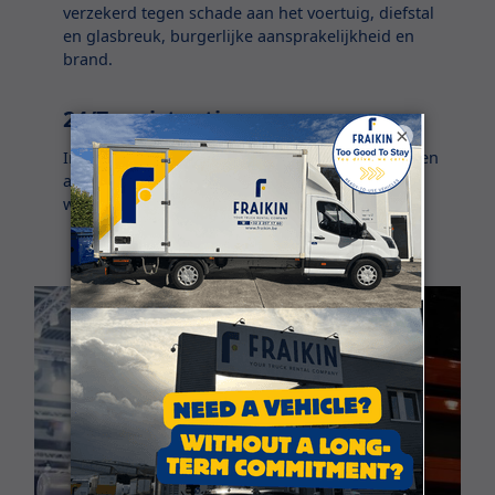
verzekerd tegen schade aan het voertuig, diefstal
en glasbreuk, burgerlijke aansprakelijkheid en
brand.
24/7 assistentie
×
In het geval van panne krijgt u een vervangwagen
aangeboden. We zijn 24/7 bereikbaar voor
wanneer het noodlot toeslaat.