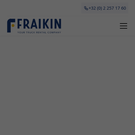
+32 (0) 2 257 17 60
Camionette Huren
Wezembeek-Oppem
Als ondernemer in Wezembeek-Oppem weet je
hoe belangrijk het is om over een betrouwbaar en
flexibel vervoersmiddel te beschikken. Bij Fraikin
begrijpen we dit als geen ander, daarom bieden wij
een uitgebreid aanbod van camionettes die zowel
verhuurd als geleased kunnen worden. Of je nu
grote aankopen wil doen of zakelijke goederen
moet vervoeren, onze professionele en modern