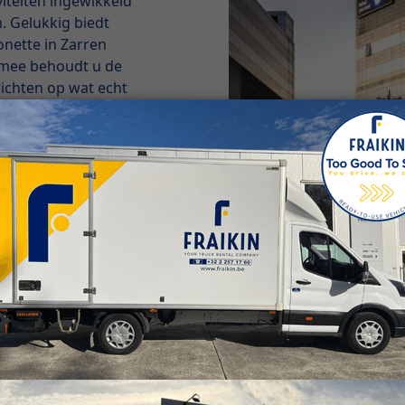
teiten ingewikkeld
 Gelukkig biedt
onette in Zarren
ermee behoudt u de
 richten op wat echt
begrijpen wij maar
e administratieve,
Zo kunt u
ekerd bent van
ikin en ontdek hoe
en bij
 in zijn, zodat u