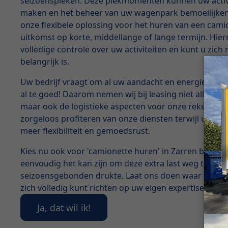
seizoenspieken. Deze piekmomenten kunnen uw activi
maken en het beheer van uw wagenpark bemoeilijken.
onze flexibele oplossing voor het huren van een cami
uitkomst op korte, middellange of lange termijn. Hi
volledige controle over uw activiteiten en kunt u zich
belangrijk is.
Uw bedrijf vraagt om al uw aandacht en energie, dat 
al te goed! Daarom nemen wij bij leasing niet alleen d
maar ook de logistieke aspecten voor onze rekening. 
zorgeloos profiteren van onze diensten terwijl u verz
meer flexibiliteit en gemoedsrust.
Kies nu ook voor 'camionette huren' in Zarren bij Fra
eenvoudig het kan zijn om deze extra last weg te nem
seizoensgebonden drukte. Laat ons doen waar we goed
zich volledig kunt richten op uw eigen expertise!
Ja, dat wil ik!