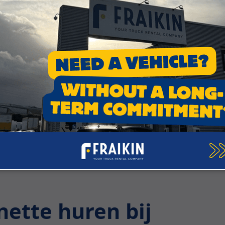
ze adviseurs en ontdek samen onze oplossingen om u te o
ette huren bij