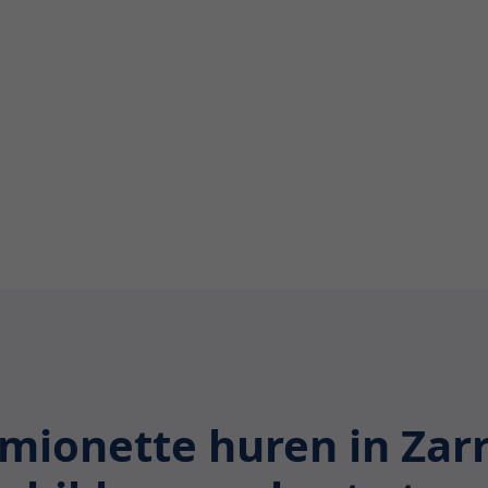
rop te letten bij het huren
mionette huren in Zar