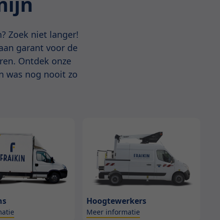
mijn
? Zoek niet langer!
taan garant voor de
aren. Ontdek onze
en was nog nooit zo
ns
Hoogtewerkers
atie
Meer informatie