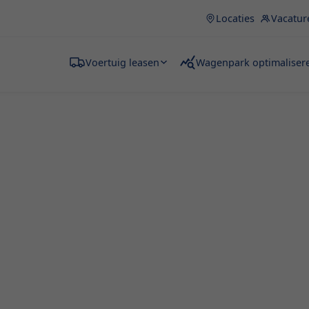
Locaties
Vacatur
Voertuig leasen
Wagenpark optimaliser
n Zarren
ben je bij Fraikin aan het
r werkt, regelmatig grote
rsruimte nodig hebt voor je
n dit artikel ontdek je alle
 Zarren en welke soorten