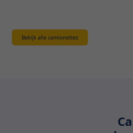
beschikbaar zijn. Ook geven we handige tips waa
van een camionette.
Bekijk alle camionettes
Ca