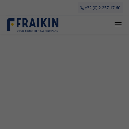
+32 (0) 2 257 17 60
Camionette Huren Zichen-
Zussen-Bolder
Als bedrijf in Zichen-Zussen-Bolder kun je bij
Fraikin terecht voor een snelle en voordelige
oplossing om camionettes te huren of leasen.
Onze ruime vloot aan camionettes is perfect
geschikt voor verschillende doeleinden, zoals
verhuizingen, grote aankopen of tijdelijke
transportbehoeften. Wil je meer weten over ons
uitgebreide aanbod en diensten voor het huren en