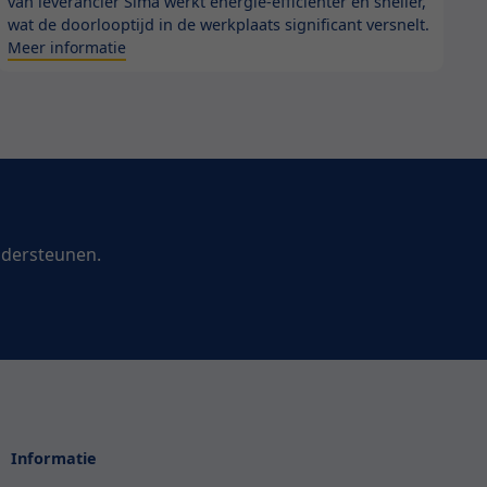
van leverancier Sima werkt energie-efficiënter en sneller,
wat de doorlooptijd in de werkplaats significant versnelt.
Meer informatie
ndersteunen.
Informatie