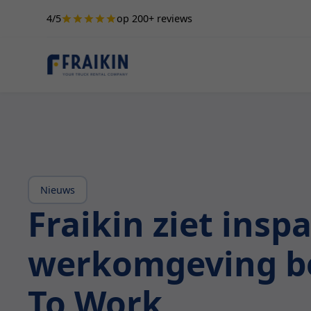
4/5
op 200+ reviews
Nieuws
Fraikin ziet ins
werkomgeving be
To Work