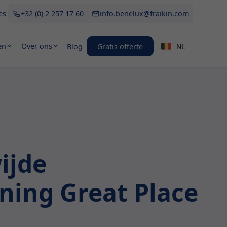
es
+32 (0) 2 257 17 60
info.benelux@fraikin.com
en
Over ons
Blog
Gratis offerte
NL
ijde
ing Great Place