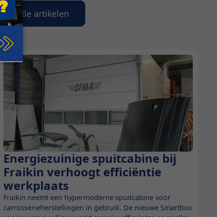
kijk alle artikelen
Energiezuinige spuitcabine bij
Nieuws
Fraikin verhoogt efficiëntie
werkplaats
Fraikin neemt een hypermoderne spuitcabine voor
carrosserieherstellingen in gebruik. De nieuwe Smartbox