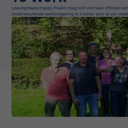
Leasingmaatschappij Fraikin mag zich voortaan officieel een
ondersteunende werkomgeving te creëren voor al zijn med