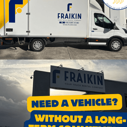
tieven die door de leasingmaatschappij worden gestimuleer
management om actief te werken aan de verbetering van mind
en gehouden, waarbij de enquêteresultaten in kleine groe
m met de resultaten aan de slag te gaan.
label is een onderscheiding voor alle medewerkers van Fraik
Wij zijn een servicebedrijf, en de kwaliteit van die servi
ze mensen”, besluit van Nuland.