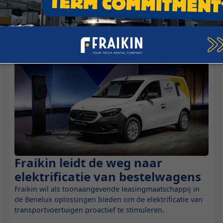
e Road-It artikelen
Be
Fraikin leidt de weg naar
Nieuws
elektrificatie van bestelwagens
Fraikin wil als toonaangevende leasingmaatschappij in
de Benelux oplossingen bieden om de elektrificatie van
transportvoertuigen proactief te stimuleren.