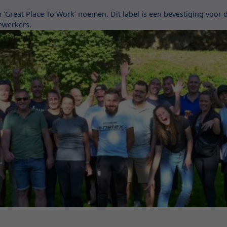
 ‘Great Place To Work’ noemen. Dit label is een bevestiging voor d
ewerkers.