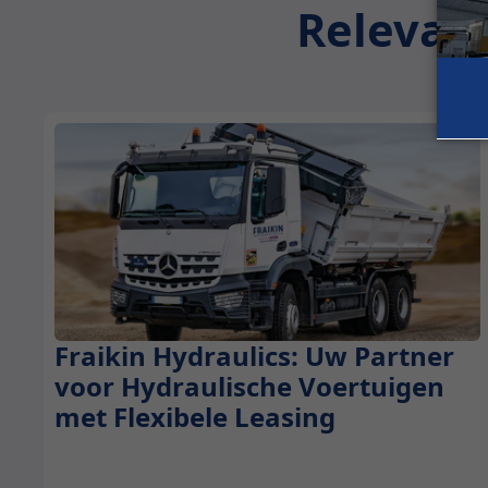
Relevant
Fraikin Hydraulics: Uw Partner
Nieuws
voor Hydraulische Voertuigen
met Flexibele Leasing