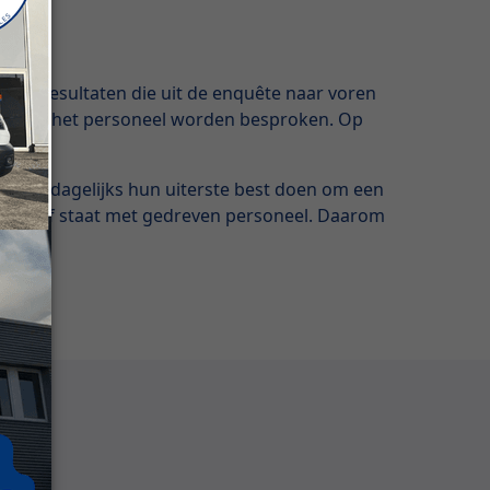
d.
ere resultaten die uit de enquête naar voren
pen met het personeel worden besproken. Op
in, die dagelijks hun uiterste best doen om een
ce valt of staat met gedreven personeel. Daarom