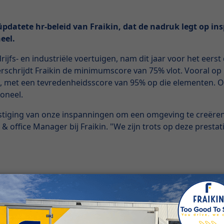
pdatete hr-beleid van Fraikin, dat de nadruk legt op ins
eel.
rijfs- en industriële voertuigen, nam dit jaar voor het eer
rschrijdt Fraikin de minimumscore van 75% vlot. Vooral op h
, met een tevredenheidsscore van 95% op die elementen. O
soneel.
estiging van onze inspanningen om een omgeving te creër
& office Manager bij Fraikin. "We zijn trots op deze prest
in een opmerkelijke groei doorgemaakt. Momenteel telt het
e resultaat in de Great Place To Work-bevraging is grotend
r, open communicatie en het welzijn van de medewerkers. De
fietsleasing, waarvan momenteel al een tiental medewerkers