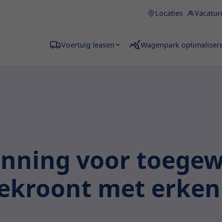
Locaties
Vacatur
Voertuig leasen
Wagenpark optimaliser
panning voor toegew
kroont met erkenn