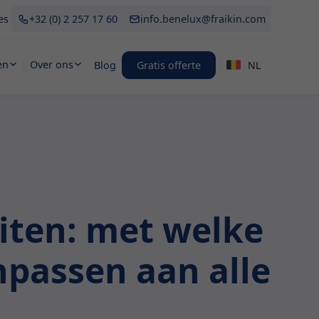
es
+32 (0) 2 257 17 60
info.benelux@fraikin.com
en
Over ons
Blog
Gratis offerte
NL
iten: met welke
npassen aan alle