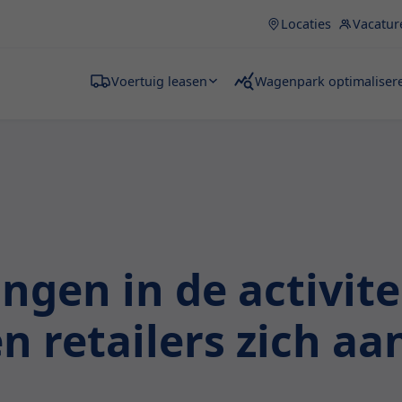
Locaties
Vacatur
Voertuig leasen
Wagenpark optimaliser
gen in de activite
retailers zich aa