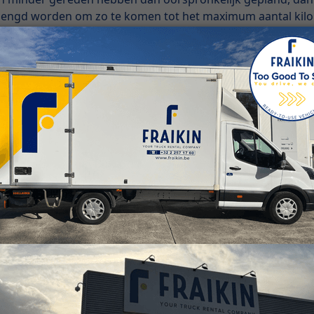
erlengd worden om zo te komen tot het maximum aantal kil
oende voertuigen zou beschikken om de leveringen tijdig t
voertuigen te groot wordt als gevolg van een tijdelijke to
. Sommige bedrijven proberen er ook voor te zorgen dat de
ebonden activiteiten. Ze kunnen dan gedurende een paar 
rtuigen gebruiken.
ecombineerde aanpak:
ur combineren met ko
etermijnverhuur niet volstaat, dan bestaat er bij een toena
 in te zetten. Retailers kunnen ook tijdens eenmalige pieke
 termijn. Deze verhuurmogelijkheden bieden een flexibele 
s het geval was tijdens de lockdownperiode. Zo kunnen ze oo
uig ook vervangen na een panne of een ongeval.