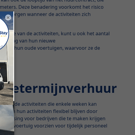
ometers. Deze benadering voorkomt het risico
e bezorgen wanneer de activiteiten zich
×
ename van de activiteiten, kunt u ook het aantal
 levering van hun nieuwe
weken hun oude voertuigen, waarvoor ze de
rtetermijnverhuur
me van de activiteiten die enkele weken kan
n in hun activiteiten flexibel blijven door
oplossing voor bedrijven die te maken krijgen
k een voertuig voorzien voor tijdelijk personeel