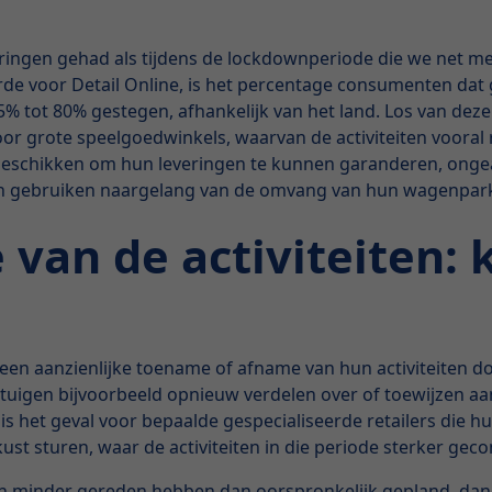
veringen gehad als tijdens de lockdownperiode die we net
oerde voor Detail Online, is het percentage consumenten dat
5% tot 80% gestegen, afhankelijk van het land. Los van dez
or grote speelgoedwinkels, waarvan de activiteiten vooral
en beschikken om hun leveringen te kunnen garanderen, ong
nnen gebruiken naargelang van de omvang van hun wagenpar
van de activiteiten: 
een aanzienlijke toename of afname van hun activiteiten d
uigen bijvoorbeeld opnieuw verdelen over of toewijzen aa
t is het geval voor bepaalde gespecialiseerde retailers die 
kust sturen, waar de activiteiten in die periode sterker geco
n minder gereden hebben dan oorspronkelijk gepland, dan k