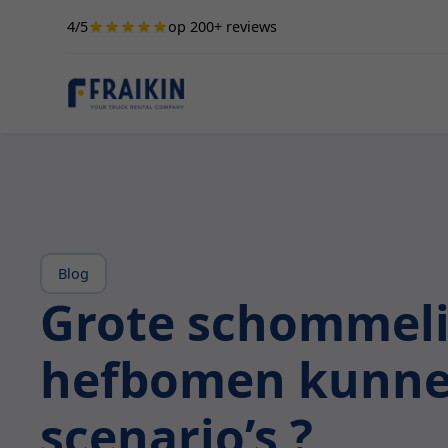
4/5
op 200+ reviews
Blog
Grote schommelin
hefbomen kunnen 
scenario’s ?