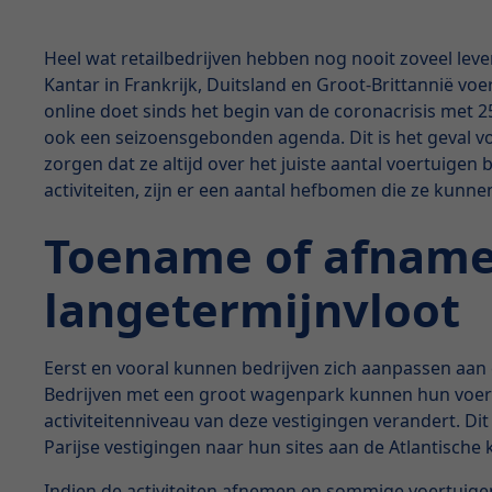
Heel wat retailbedrijven hebben nog nooit zoveel le
Kantar in Frankrijk, Duitsland en Groot-Brittannië v
online doet sinds het begin van de coronacrisis met 2
ook een seizoensgebonden agenda. Dit is het geval vo
zorgen dat ze altijd over het juiste aantal voertuig
activiteiten, zijn er een aantal hefbomen die ze ku
Toename of afname 
langetermijnvloot
Eerst en vooral kunnen bedrijven zich aanpassen aan 
Bedrijven met een groot wagenpark kunnen hun voert
activiteitenniveau van deze vestigingen verandert. Di
Parijse vestigingen naar hun sites aan de Atlantische 
Indien de activiteiten afnemen en sommige voertuige