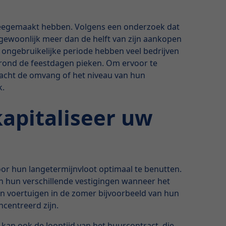
 meegemaakt hebben. Volgens een onderzoek dat
 gewoonlijk meer dan de helft van zijn aankopen
e ongebruikelijke periode hebben veel bedrijven
 rond de feestdagen pieken. Om ervoor te
eacht de omvang of het niveau van hun
k.
kapitaliseer uw
oor hun langetermijnvloot optimaal te benutten.
n hun verschillende vestigingen wanneer het
hun voertuigen in de zomer bijvoorbeeld van hun
ncentreerd zijn.
an ook de looptijd van het huurcontract, die