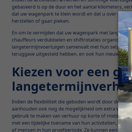
gebaseerd is op de duur en het aantal kilometers, v
dat uw wagenpark te klein wordt en dat u over onvold
herstellen of gaan pieken.
En om te vermijden dat uw wagenpark met langetermijn
chauffeurs verdubbelen en shiftrotaties organiseren
langetermijnvoertuigen samenvalt met hun seizoensg
teruggave uitgesteld hebben, en ook hun nieuwe voe
Kiezen voor een g
langetermijnverhu
Indien de flexibiliteit die geboden wordt door de lang
aanhouden ook nog de mogelijkheid om extra voertuigen
gebruik te maken van verhuur op korte of middellange
met een tijdelijke toename van hun activiteiten, zoal
of mensen in hun proefperiode. Ze kunnen een voert