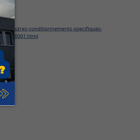
es-et-autres-conditionnements-specifiques-
0v2niv10001.html