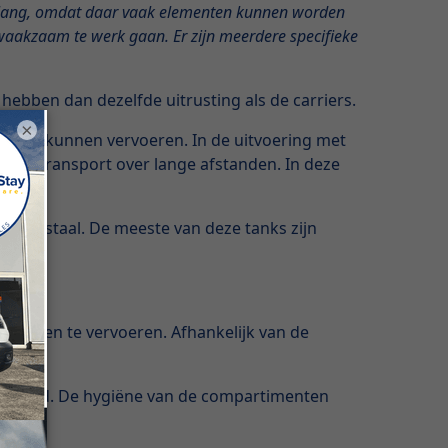
n belang, omdat daar vaak elementen kunnen worden
 waakzaam te werk gaan. Er zijn meerdere specifieke
ebben dan dezelfde uitrusting als de carriers.
×
menten kunnen vervoeren. In de uitvoering met
 voor transport over lange afstanden. In deze
vrij staal. De meeste van deze tanks zijn
iddelen te vervoeren. Afhankelijk van de
verdeeld. De hygiëne van de compartimenten