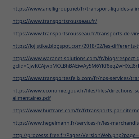
https://www.anelligroup.net/fr/transport-liquides-ali
https://www.transportsrousseau.fr/
https://www.transportsrousseau.fr/transports-de-vins
https://lojistike.blogspot.com/2018/02/les-different
https://www.waranet-solutions.com/fr/blog/respect-d
gclid=CjwKCAjwpMOIBhBAEiwAy5M6YKf8eqZwHXcI8
https://www.transportesfelix.com/fr/nos-services/tran
https://www.economie.gouv.fr/files/files/directions_
alimentaires.pdf
https://www.hurtrans.com/fr/frtransports-par-citerne
https://www.hegelmann.fr/services-fr/les-marchandise
http://processs.free.fr/Pages/VersionWeb.php?page