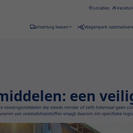
Locaties
Vacatur
Voertuig leasen
Wagenpark optimaliser
middelen: een veili
are voedingsmiddelen die steeds minder of zelfs helemaal geen co
eren van voedselvloeistoffen vraagt daarom om specifieke logisti