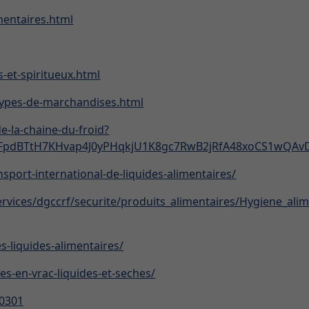
mentaires.html
-et-spiritueux.html
s-types-de-marchandises.html
e-la-chaine-du-froid?
rFpdBTtH7KHvap4J0yPHqkjU1K8gc7RwB2jRfA48xoCS1wQAv
sport-international-de-liquides-alimentaires/
services/dgccrf/securite/produits_alimentaires/Hygiene_al
s-liquides-alimentaires/
s-en-vrac-liquides-et-seches/
=0301