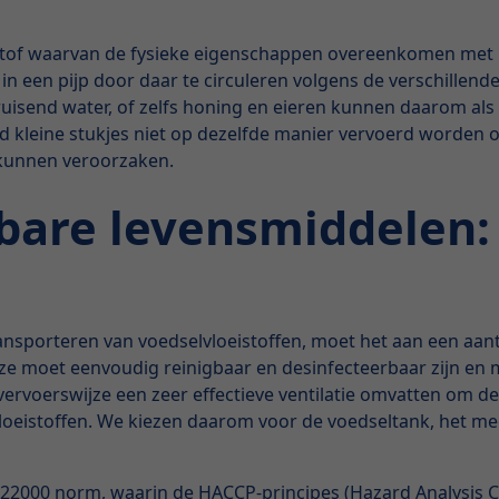
stof waarvan de fysieke eigenschappen overeenkomen met h
een pijp door daar te circuleren volgens de verschillende 
of bruisend water, of zelfs honing en eieren kunnen daarom 
d kleine stukjes niet op dezelfde manier vervoerd worden 
 kunnen veroorzaken.
bare levensmiddelen: 
sporteren van voedselvloeistoffen, moet het aan een aanta
Deze moet eenvoudig reinigbaar en desinfecteerbaar zijn en 
ervoerswijze een zeer effectieve ventilatie omvatten om d
eistoffen. We kiezen daarom voor de voedseltank, het mee
2000 norm, waarin de HACCP-principes (Hazard Analysis Crit