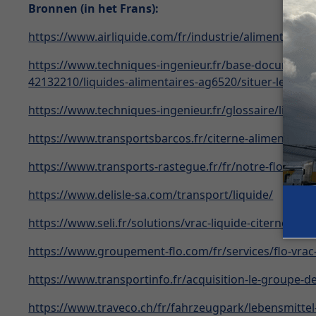
Bronnen (in het Frans):
https://www.airliquide.com/fr/industrie/alimentaire
https://www.techniques-ingenieur.fr/base-documentai
42132210/liquides-alimentaires-ag6520/situer-le-liqu
https://www.techniques-ingenieur.fr/glossaire/liquide
https://www.transportsbarcos.fr/citerne-alimentaire-
https://www.transports-rastegue.fr/fr/notre-flotte.h
https://www.delisle-sa.com/transport/liquide/
https://www.seli.fr/solutions/vrac-liquide-citerne-alim
https://www.groupement-flo.com/fr/services/flo-vrac-
https://www.transportinfo.fr/acquisition-le-groupe-de
https://www.traveco.ch/fr/fahrzeugpark/lebensmittel-