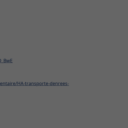
D_BwE
imentaire/HA-transporte-denrees-