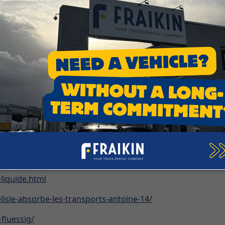
re/genie-industriel-th6/emballage-des-produits-alimentair
ide-alimentaire-parmi-les-autres-liquides-et-aliments-ag652
-alimentaire
vrac.htm
tm
entaire/
liquide.html
lisle-absorbe-les-transports-antoine-14/
fluessig/