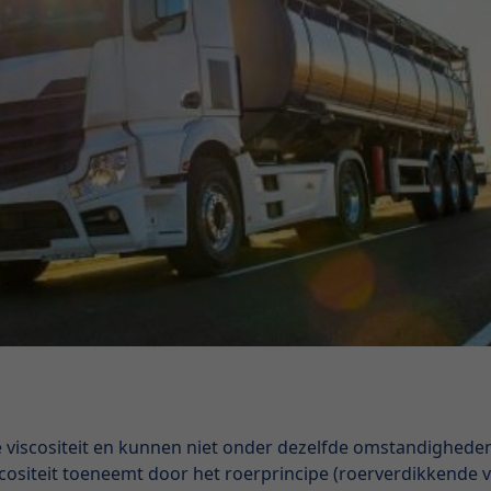
e viscositeit en kunnen niet onder dezelfde omstandighede
viscositeit toeneemt door het roerprincipe (roerverdikkende