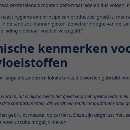
oreca-professionals moeten deze maatregelen dus volgen, ne
 er naast hygiëne een principe van productveiligheid is, me
 in de tank zou kunnen gieten. Zowel ter hoogte van de tan
e lading vloeibaar voedsel verzegeld.”
nische kenmerken voo
loeistoffen
voor lange afstanden en lokale tanks die worden gebruikt v
den, dit is bijvoorbeeld het geval voor het opslaan van melk bi
al drie compartimenten, dit wordt een multicompartiment-tank g
den gebruikt meestal op carriers. Deze zijn uitgerust met 
r voor circuits mogelijk maken.