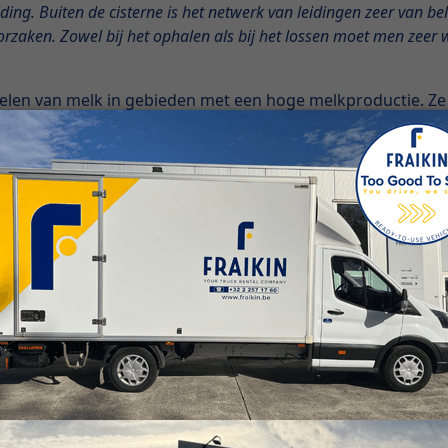
eiding. Buiten de cisterne is het netwerk van leidingen zeer va
orzaken. Zowel bij het ophalen als bij het lossen moet men zeer
len van melk in gebieden met een hoge melkproductie. Ze h
ltanks 5.000 tot 16.000 liter verdeelt over drie comparti
00 L tot 29.500 L voor melkopvang en 29.000 L tot 35.000 L
e compartimenten bevatten.
behouden, zijn voedseltanks gemaakt van aluminium of roest
d transport: de tankwagen is het meest geschikt om deze m
offen niet in hetzelfde type voedseltank opgeslagen.
fen vervoeren als ze in verschillende compartimenten zijn 
e voedingsvloeistoffen te garanderen.