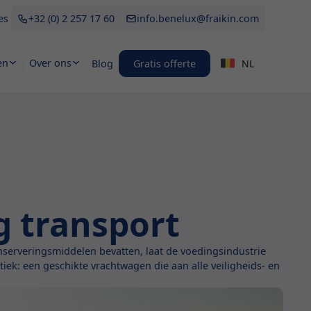
es
+32 (0) 2 257 17 60
info.benelux@fraikin.com
en
Over ons
Blog
Gratis offerte
NL
g transport
nserveringsmiddelen bevatten, laat de voedingsindustrie
ek: een geschikte vrachtwagen die aan alle veiligheids- en