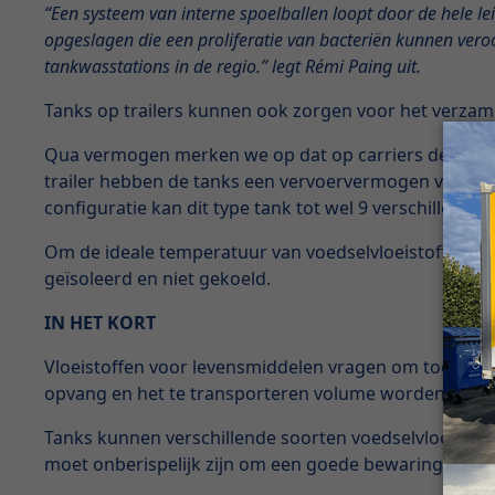
“Een systeem van interne spoelballen loopt door de hele l
opgeslagen die een proliferatie van bacteriën kunnen vero
tankwasstations in de regio.” legt Rémi Paing uit.
Tanks op trailers kunnen ook zorgen voor het verzame
Qua vermogen merken we op dat op carriers de voedse
trailer hebben de tanks een vervoervermogen van 25.0
configuratie kan dit type tank tot wel 9 verschillend
Om de ideale temperatuur van voedselvloeistoffen te 
geïsoleerd en niet gekoeld.
IN HET KORT
Vloeistoffen voor levensmiddelen vragen om toegewij
opvang en het te transporteren volume worden vloeist
Tanks kunnen verschillende soorten voedselvloeistof
moet onberispelijk zijn om een goede bewaring van d