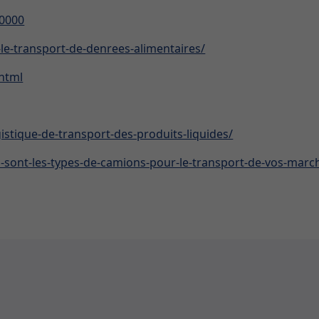
=0000
le-transport-de-denrees-alimentaires/
.html
tique-de-transport-des-produits-liquides/
sont-les-types-de-camions-pour-le-transport-de-vos-marc