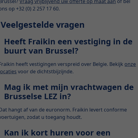
Brussel?
Vraag vrijblijvend uw offerte op maat aan
of bel
ons op +32 (0) 2 257 17 60.
Veelgestelde vragen
Heeft Fraikin een vestiging in de
buurt van Brussel?
Fraikin heeft vestigingen verspreid over Belgie. Bekijk
onze
locaties
voor de dichtstbijzijnde.
Mag ik met mijn vrachtwagen de
Brusselse LEZ in?
Dat hangt af van de euronorm. Fraikin levert conforme
voertuigen, zodat u toegang houdt.
Kan ik kort huren voor een