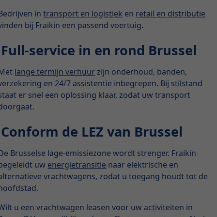
Bedrijven in
transport en logistiek
en
retail en distributie
vinden bij Fraikin een passend voertuig.
Full-service in en rond Brussel
Met
lange termijn verhuur
zijn onderhoud, banden,
verzekering en 24/7 assistentie inbegrepen. Bij stilstand
staat er snel een oplossing klaar, zodat uw transport
doorgaat.
Conform de LEZ van Brussel
De Brusselse lage-emissiezone wordt strenger. Fraikin
begeleidt uw
energietransitie
naar elektrische en
alternatieve vrachtwagens, zodat u toegang houdt tot de
hoofdstad.
Wilt u een vrachtwagen leasen voor uw activiteiten in