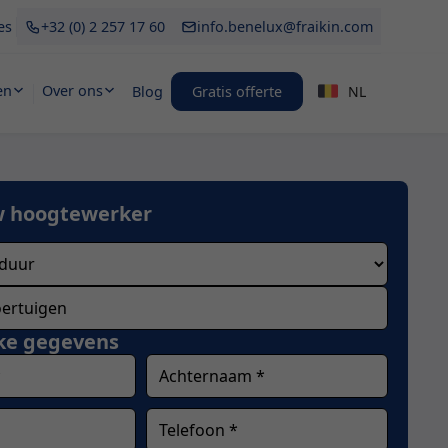
es
+32 (0) 2 257 17 60
info.benelux@fraikin.com
en
Over ons
Blog
Gratis offerte
NL
w hoogtewerker
jke gegevens