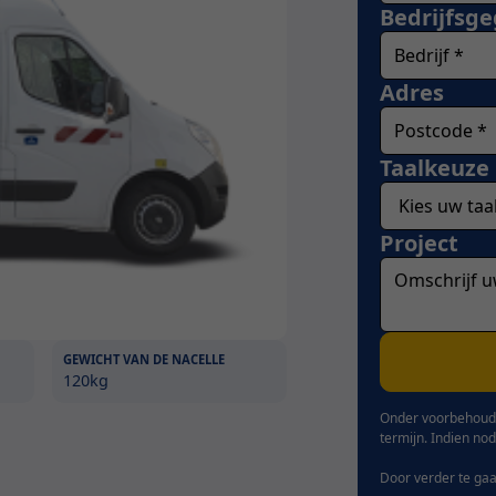
Bedrijfsg
Adres
Taalkeuze
Project
GEWICHT VAN DE NACELLE
120kg
Onder voorbehoud 
termijn. Indien no
Door verder te gaa