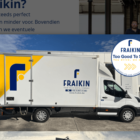
ikin?
teeds perfect
 minder voor. Bovendien
en we eventuele
.