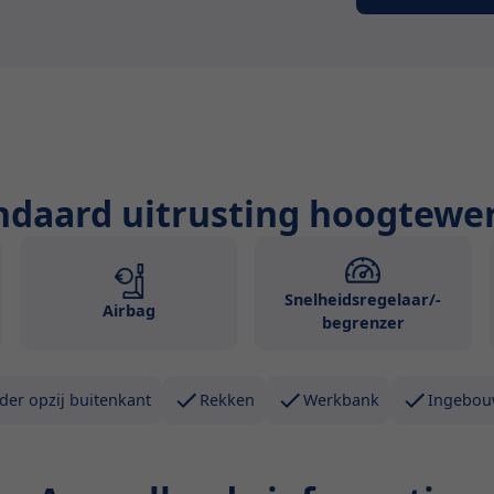
ndaard uitrusting hoogtewe
Snelheidsregelaar/-
Airbag
begrenzer
der opzij buitenkant
Rekken
Werkbank
Ingebou