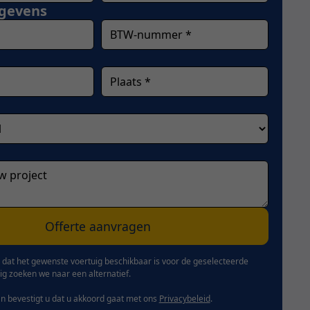
egevens
dat het gewenste voertuig beschikbaar is voor de geselecteerde
dig zoeken we naar een alternatief.
n bevestigt u dat u akkoord gaat met ons
Privacybeleid
.