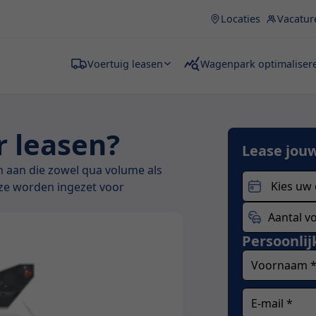
Locaties
Vacatur
Voertuig leasen
Wagenpark optimaliser
 leasen?
Lease jou
n aan die zowel qua volume als
 ze worden ingezet voor
Persoonli