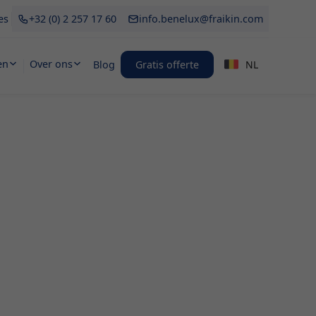
es
+32 (0) 2 257 17 60
info.benelux@fraikin.com
en
Over ons
Blog
Gratis offerte
NL