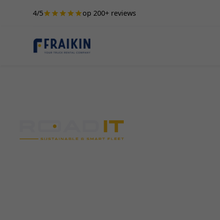
4/5
op 200+ reviews
Categorie:
Innova
Nieuwe constructeurs, technologieën en uitrus
‘slimmere’, beter geconnecteerde en meer gepe
Road It laat zijn licht schijnen op de nieuwste 