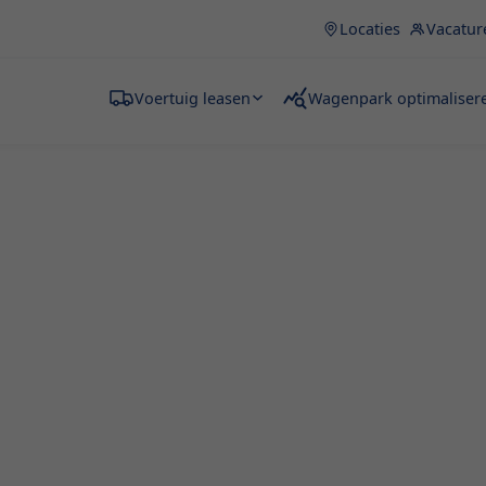
Locaties
Vacatur
Voertuig leasen
Wagenpark optimaliser
tie
tingen voor steeds
rsonaliseerde wagens:
innovaties en de voordelen