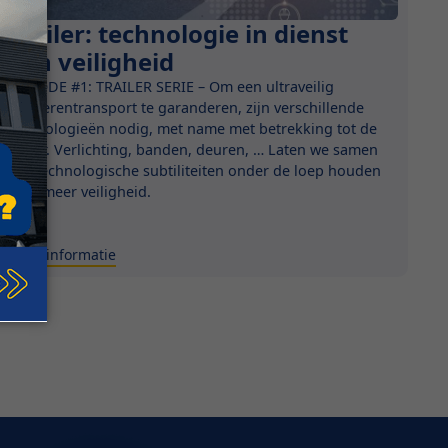
Trailer: technologie in dienst
Innovatie
van veiligheid
EPISODE #1: TRAILER SERIE – Om een ultraveilig
goederentransport te garanderen, zijn verschillende
technologieën nodig, met name met betrekking tot de
trailer. Verlichting, banden, deuren, … Laten we samen
alle technologische subtiliteiten onder de loep houden
voor meer veiligheid.
Meer informatie